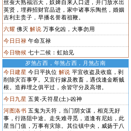
丝蚕大熟福滔天，奴婢自来人口进，开门放水出
英贤，埋葬招财官品进，家中诸事乐陶然，婚姻
吉利主贵子，早播名誉着祖鞭。
六耀
佛灭
解说
万事化凶，大事勿用
今日日禄
午命互禄
今日物候
七十二候：虹始见
岁煞占西，年煞占西，月煞占南
今日建星
今日平执位
解说
平宜收盗及收瘟，剥
削除灾百事亨。又宜行嫁及教畜，遇伐逢金断贼
根。造葬埋之俱平过，余皆守分及高增。
今日九星
五黄-天符星(土)-凶神
河图洛书
五鬼为天符，当门阴女谋，相克无好
事，行路阻中途。走失难寻觅，道逢有尼姑，此
星当门值，万事有灾除。其位镇中央，威扬于八