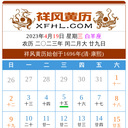
2023年
4
月
19
日 星期
三
白羊座
农历 二〇二三年 闰二月大 廿九日
祥风黄历始创于1696年(清·康熙)
日
一
二
三
四
五
六
1
27
28
29
30
31
26
十一
5
3
4
6
7
2
8
十五
十三
十四
十六
十七
十二
十八
10
11
12
13
14
9
15
二十
廿一
廿二
廿三
廿四
十九
廿五