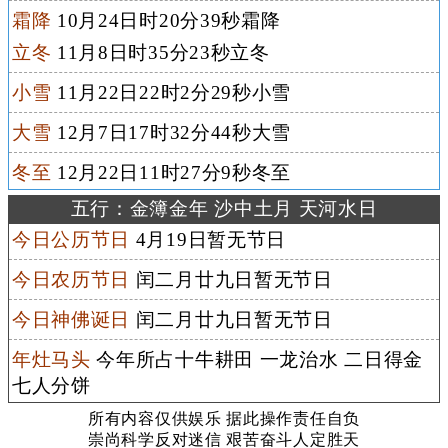
霜降
10月24日时20分39秒霜降
立冬
11月8日时35分23秒立冬
小雪
11月22日22时2分29秒小雪
大雪
12月7日17时32分44秒大雪
冬至
12月22日11时27分9秒冬至
五行：金簿金年 沙中土月 天河水日
今日公历节日
4月19日暂无节日
今日农历节日
闰二月廿九日暂无节日
今日神佛诞日
闰二月廿九日暂无节日
年灶马头
今年所占十牛耕田 一龙治水 二日得金
七人分饼
所有内容仅供娱乐 据此操作责任自负
崇尚科学反对迷信 艰苦奋斗人定胜天