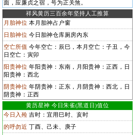
面，应廉贞之宿，号为正关煞。
祥风黄历三百余年坚持人工推算
月胎神位
本月胎神占户窗
日胎神位
今日胎神仓库厕房內东
空亡所值
今年空亡：辰巳，本月空亡：子丑，今
日空亡：寅卯
阳贵神位
年阳贵神：东南，月阳贵神：正西，日
阳贵神：西北
阴贵神位
年阴贵神：正东，月阴贵神：西北，日
阴贵神：正西
黄历星神 今日朱雀(黑道日)值位
今日入殓
吉时：宜用巳时、亥时
的呼勿近
丁酉、己未、庚子