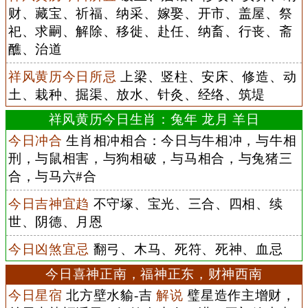
财、藏宝、祈福、纳采、嫁娶、开市、盖屋、祭
祀、求嗣、解除、移徙、赴任、纳畜、行丧、斋
醮、治道
祥风黄历今日所忌
上梁、竖柱、安床、修造、动
土、栽种、掘渠、放水、针灸、经络、筑堤
祥风黄历今日生肖：兔年 龙月 羊日
今日冲合
生肖相冲相合：今日与牛相冲，与牛相
刑，与鼠相害，与狗相破，与马相合，与兔猪三
合，与马六#合
今日吉神宜趋
不守塚、宝光、三合、四相、续
世、阴德、月恩
今日凶煞宜忌
翻弓、木马、死符、死神、血忌
今日喜神正南，福神正东，财神西南
今日星宿
北方壁水貐-吉
解说
璧星造作主增财，