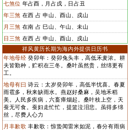
七煞位
年占酉，月占戌，日占丑
年三煞
在西 占 申山、酉山、戌山
月三煞
在南 占 巳山、午山、未山
日三煞
在西 占 申山、酉山、戌山
祥风黄历长期为海内外提供日历书
年地母经
癸卯年：癸卯兔头丰，高低禾麦浓。耕
夫皆勤种，贮积在三冬。桑叶虽然贵，丝绵更有
工。
地母有曰
诗云：太岁癸卯年，高低半忧喜。春夏
雨雹多，秋来缺雨水。燕赵好桑麻，吴地禾稻
美。人民多疾病，六畜瘴烟起。桑叶枝上空，天
蚕无可食。蚕妇走忙忙，提篮泣泪悲。虽得多绵
丝，尽费人心力
月丰歉歌
丰歉歌：惊蛰闻雷米如泥，春分有雨病