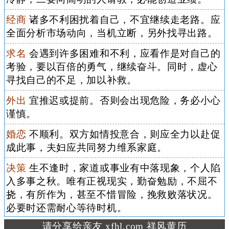
经商
诸多不利困扰着自己，不宜继续走老路。应
全面分析市场动向，当机立断，另外找寻出路。
求名
会遇到许多困难和不利，应看作是对自己的
考验，要以百倍的勇气，继续奋斗。同时，虚心
寻找自己的不足，加以补救。
外出
宜推迟或提前。否则会出现危险，务必小心
谨慎。
婚恋
不顺利。双方如情投意合，则应全力以赴促
成此事，夫妇应共同努力维系家庭。
决策
生不逢时，家道或事业有中落现象，个人陷
入多事之秋。唯有正视现实，勤奋勉励，不屈不
挠，有所作为，甚至不惜冒险，挽救败落状况。
必要时还需耐心等待时机。
请分享给亲友 xfhl.com 祥风黄历