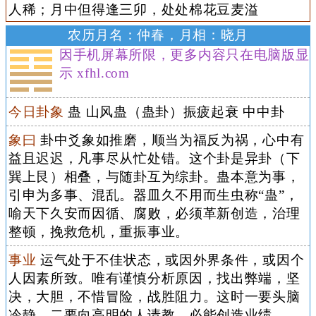
人稀；月中但得逢三卯，处处棉花豆麦溢
农历月名：仲春，月相：晓月
因手机屏幕所限，更多内容只在电脑版显
示 xfhl.com
今日卦象
蛊 山风蛊（蛊卦）振疲起衰 中中卦
象曰
卦中爻象如推磨，顺当为福反为祸，心中有
益且迟迟，凡事尽从忙处错。这个卦是异卦（下
巽上艮）相叠，与随卦互为综卦。蛊本意为事，
引申为多事、混乱。器皿久不用而生虫称“蛊”，
喻天下久安而因循、腐败，必须革新创造，治理
整顿，挽救危机，重振事业。
事业
运气处于不佳状态，或因外界条件，或因个
人因素所致。唯有谨慎分析原因，找出弊端，坚
决，大胆，不惜冒险，战胜阻力。这时一要头脑
冷静，二要向高明的人请教，必能创造业绩。