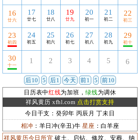
17
18
19
20
21
16
22
廿七
廿八
廿九
初一
初二
廿六
初三
24
25
26
27
28
23
29
初五
初六
初七
初八
初九
初四
初十
30
1
2
3
4
5
6
十一
后10
5
后1
今天
前1
5
前10
日历表中
红线
为加班，
绿线
为调休
祥风黄历 xfhl.com
点击打赏支持
今日干支：癸卯年 丙辰月 丁未日
相冲
：羊日冲(辛丑)牛
星座
：白羊座
祥风黄历今日所宜
破土、启钻、修坟、安葬、纳