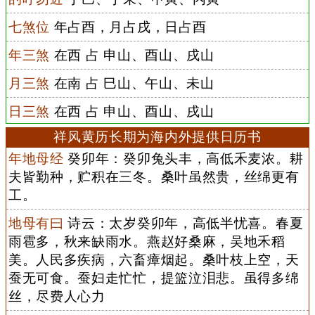
七煞位
年占酉，月占戌，日占酉
年三煞
在西 占 申山、酉山、戌山
月三煞
在南 占 巳山、午山、未山
日三煞
在西 占 申山、酉山、戌山
祥风黄历长期为海内外提供日历书
年地母经
癸卯年：癸卯兔头丰，高低禾麦浓。耕
夫皆勤种，贮积在三冬。桑叶虽然贵，丝绵更有
工。
地母有曰
诗云：太岁癸卯年，高低半忧喜。春夏
雨雹多，秋来缺雨水。燕赵好桑麻，吴地禾稻
美。人民多疾病，六畜瘴烟起。桑叶枝上空，天
蚕无可食。蚕妇走忙忙，提篮泣泪悲。虽得多绵
丝，尽费人心力