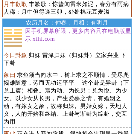
月丰歉歌
丰歉歌：惊蛰闻雷米如泥，春分有雨病
人稀；月中但得逢三卯，处处棉花豆麦溢
农历月名：仲春，月相：有明月
因手机屏幕所限，更多内容只在电脑版显
示 xfhl.com
今日卦象
归妹 雷泽归妹（归妹卦）立家兴业 下
下卦
象曰
求鱼须当向水中，树上求之不顺情，受尽爬
揭难随意，劳而无功运平平。 这个卦是异卦（下
兑上震）相叠。震为动、为长男；兑为悦、为少
女。以少女从长男，产生爱慕之情，有婚姻之
动，有嫁女之象，故称归妹。男婚女嫁，天地大
义，人的开始和终结。上卦与渐卦为综卦，交互
为用。
事业
正在进入新的阶段，很快将会出现另一番景