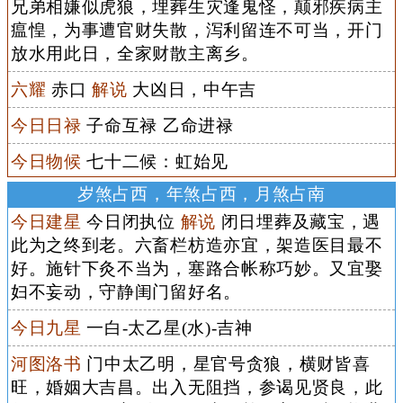
兄弟相嫌似虎狼，埋葬生灾逢鬼怪，颠邪疾病主
瘟惶，为事遭官财失散，泻利留连不可当，开门
放水用此日，全家财散主离乡。
六耀
赤口
解说
大凶日，中午吉
今日日禄
子命互禄 乙命进禄
今日物候
七十二候：虹始见
岁煞占西，年煞占西，月煞占南
今日建星
今日闭执位
解说
闭日埋葬及藏宝，遇
此为之终到老。六畜栏枋造亦宜，架造医目最不
好。施针下灸不当为，塞路合帐称巧妙。又宜娶
妇不妄动，守静闺门留好名。
今日九星
一白-太乙星(水)-吉神
河图洛书
门中太乙明，星官号贪狼，横财皆喜
旺，婚姻大吉昌。出入无阻挡，参谒见贤良，此