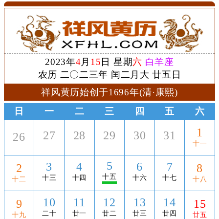
2023年
4
月
15
日 星期
六
白羊座
农历 二〇二三年 闰二月大 廿五日
祥风黄历始创于1696年(清·康熙)
日
一
二
三
四
五
六
1
27
28
29
30
31
26
十一
5
3
4
6
7
2
8
十五
十三
十四
十六
十七
十二
十八
10
11
12
13
14
9
15
二十
廿一
廿二
廿三
廿四
十九
廿五