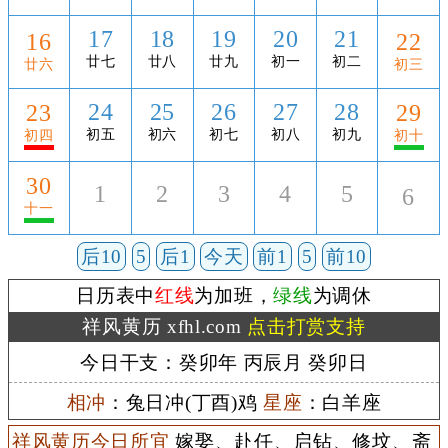
17
18
19
20
21
16
22
廿七
廿八
廿九
初一
初二
廿六
初三
24
25
26
27
28
23
29
初五
初六
初七
初八
初九
初四
初十
30
1
2
3
4
5
6
十一
后10
5
后1
今天
前1
5
前10
日历表中
红线
为加班，
绿线
为调休
祥风黄历 xfhl.com
点击打赏支持
今日干支：癸卯年 丙辰月 癸卯日
相冲
：兔日冲(丁酉)鸡
星座
：白羊座
祥风黄历今日所宜
嫁娶、赴任、启钻、修坟、斋