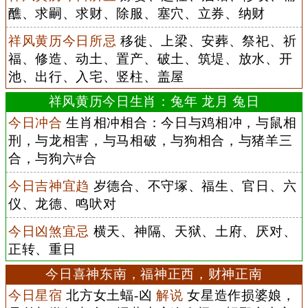
醮、求嗣、求财、除服、塞穴、立券、纳财
祥风黄历今日所忌
移徙、上梁、安葬、祭祀、祈
福、修造、动土、置产、破土、筑堤、放水、开
池、出行、入宅、竖柱、盖屋
祥风黄历今日生肖：兔年 龙月 兔日
今日冲合
生肖相冲相合：今日与鸡相冲，与鼠相
刑，与龙相害，与马相破，与狗相合，与猪羊三
合，与狗六#合
今日吉神宜趋
岁德合、不守塚、福生、官日、六
仪、龙德、鸣吠对
今日凶煞宜忌
横天、神隔、天狱、土府、厌对、
正转、重日
今日喜神东南，福神正西，财神正南
今日星宿
北方女土蝠-凶
解说
女星造作损婆娘，