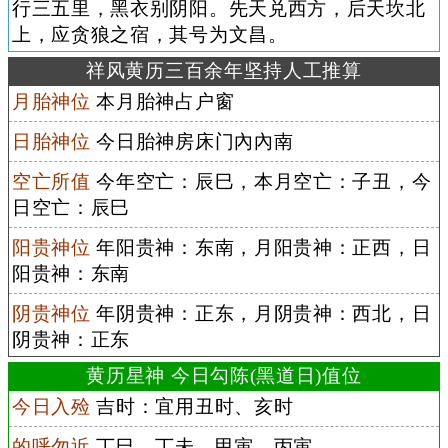
行三五里，黑衣别阴阳。先天兑西方，后天坎北
上，应贪狼之宿，其号为文昌。
祥风黄历三百余年坚持人工推算
月胎神位
本月胎神占户窗
日胎神位
今日胎神房床门內內南
空亡所值
今年空亡：辰巳，本月空亡：子丑，今
日空亡：辰巳
阳贵神位
年阳贵神：东南，月阳贵神：正西，日
阳贵神：东南
阴贵神位
年阴贵神：正东，月阴贵神：西北，日
阴贵神：正东
黄历星神 今日勾陈(黑道日)值位
今日入殓
吉时：宜用丑时、亥时
的呼勿近
丁巳、丁未、甲寅、丙寅