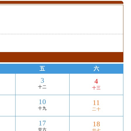
五
六
3
4
十二
十三
10
11
十九
二十
17
18
廿六
廿七