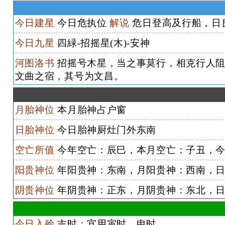
今日建星
今日危执位
解说
危日登高及行船，日
今日九星
四緑-招摇星(木)-安神
河图洛书
招摇号木星，当之事莫行，相克行人阻
文曲之宿，其号为文昌。
月胎神位
本月胎神占户窗
日胎神位
今日胎神厨灶门外东南
空亡所值
今年空亡：辰巳，本月空亡：子丑，今
阳贵神位
年阳贵神：东南，月阳贵神：西南，日
阴贵神位
年阴贵神：正东，月阴贵神：东北，日
今日入殓
吉时：宜用寅时、申时