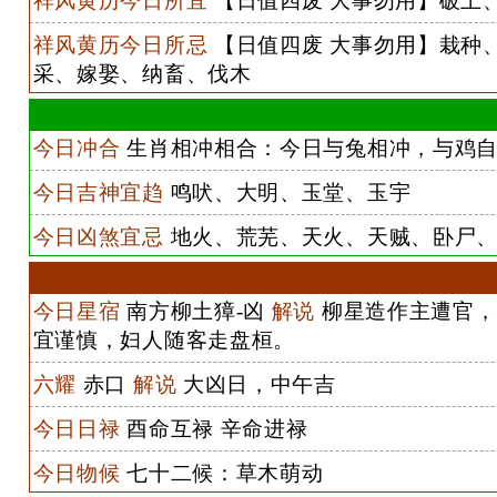
祥风黄历今日所宜
【日值四废 大事勿用】破土
祥风黄历今日所忌
【日值四废 大事勿用】栽种
采、嫁娶、纳畜、伐木
今日冲合
生肖相冲相合：今日与兔相冲，与鸡自
今日吉神宜趋
鸣吠、大明、玉堂、玉宇
今日凶煞宜忌
地火、荒芜、天火、天贼、卧尸、
今日星宿
南方柳土獐-凶
解说
柳星造作主遭官，
宜谨慎，妇人随客走盘桓。
六耀
赤口
解说
大凶日，中午吉
今日日禄
酉命互禄 辛命进禄
今日物候
七十二候：草木萌动