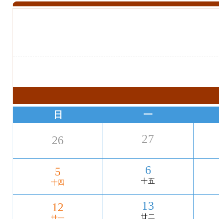
日
一
27
26
6
5
十五
十四
13
12
廿二
廿一