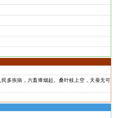
。
人民多疾病，六畜瘴烟起。桑叶枝上空，天蚕无可