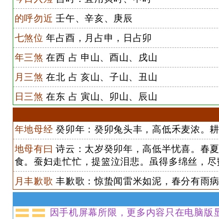
的呼勿近
壬午、辛亥、庚辰
七煞位
年占酉，月占申，日占卯
年三煞
在西 占 申山、酉山、戌山
月三煞
在北 占 亥山、子山、丑山
日三煞
在东 占 寅山、卯山、辰山
年地母经
癸卯年：癸卯兔头丰，高低禾麦浓。耕
地母有曰
诗云：太岁癸卯年，高低半忧喜。春夏
食。蚕妇走忙忙，提篮泣泪悲。虽得多绵丝，尽
月丰歉歌
丰歉歌：惊蛰闻雷米如泥，春分有雨病
因手机屏幕所限，更多内容只在电脑版显示 x