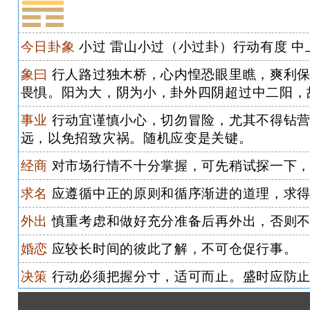
今日卦象
小过 雷山小过（小过卦）行动有度 中
象曰
行人路过独木桥，心内惶恐眼里瞧，爽利保
畏惧。阳为大，阴为小，卦外四阴超过中二阳，
事业
行动宜谨慎小心，切勿冒险，尤其不得钻营
远，以免招致灾祸。随机应变是关键。
经商
对市场行情不十分掌握，可先稍试探一下，
求名
应遵循中正的原则和循序渐进的道理，求得
外出
慎重考虑和做好充分准备后再外出，否则
婚恋
应较长时间的彼此了解，不可仓促行事。
决策
行动必须把握分寸，适可而止。盛时应防止