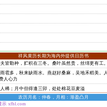
祥风黄历长期为海内外提供日历书
夫皆勤种，贮积在三冬。桑叶虽然贵，丝绵更有工
雨雹多，秋来缺雨水。燕赵好桑麻，吴地禾稻美。
费人心力
人稀；月中但得逢三卯，处处棉花豆麦溢
农历月名：仲春，月相：渐盈凸月
fhl.com