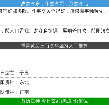
岁煞占东，年煞占西，月煞占北
良宿好却多险。作事交关全得好，所谋百事独称先。
，阴人口舌迎。梦寐多惊惧，屋响斧自鸣，阴阳消
祥风黄历三百余年坚持人工推算
日空亡：子丑
阳贵神：东北
阴贵神：正南
黄历星神 今日玄武(黑道日)值位