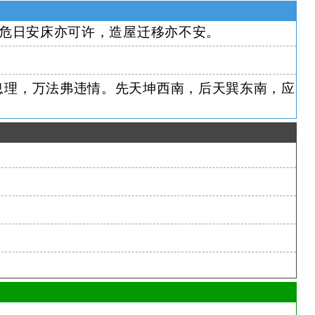
危日安床亦可许，造屋迁移亦不安。
息理，万法弗违情。先天坤西南，后天巽东南，应