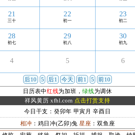
21
22
23
三十
初一
初二
28
29
30
初七
初八
初九
4
5
6
后10
5
后1
今天
前1
5
前10
日历表中
红线
为加班，
绿线
为调休
祥风黄历 xfhl.com
点击打赏支持
今日干支：癸卯年 甲寅月 辛酉日
相冲
：鸡日冲(乙卯)兔
星座
：双鱼座