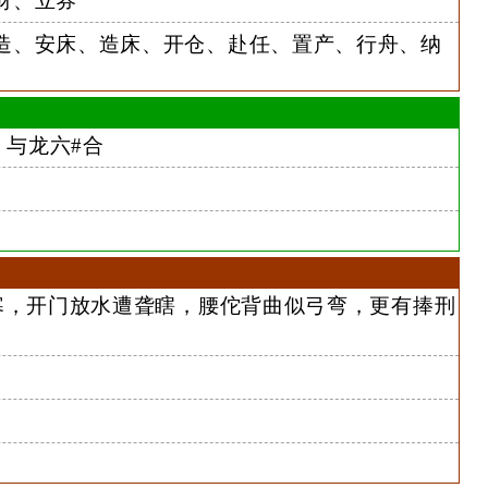
财、立券
造、安床、造床、开仓、赴任、置产、行舟、纳
与龙六#合
寒，开门放水遭聋瞎，腰佗背曲似弓弯，更有捧刑