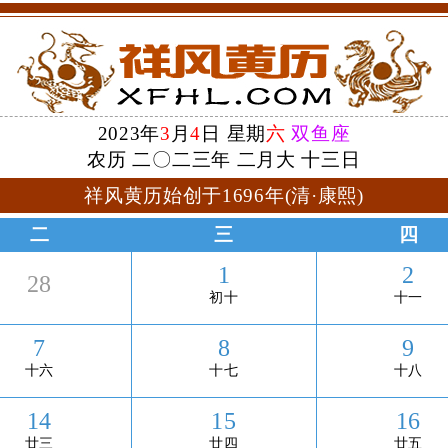
2023年
3
月
4
日 星期
六
双鱼座
农历 二〇二三年 二月大 十三日
祥风黄历始创于1696年(清·康熙)
二
三
四
1
2
28
初十
十一
7
8
9
十六
十七
十八
14
15
16
廿三
廿四
廿五