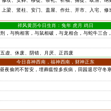
、修坟、安葬、移徙、祭祀、祈福、捕捉、取渔、纳
、上梁、竖柱、安门、盖屋、作灶、开市、入宅、修
祥风黄历今日生肖：兔年 虎月 鸡日
刑，与狗相害，与鼠相破，与龙相合，与蛇牛三合，
五虚、休废、阴错、月厌、正四废
今日喜神西南，福神西南，财神正东
昼夜偷闭不暂安，埋葬瘟惶多疾病，田园退尽守冬