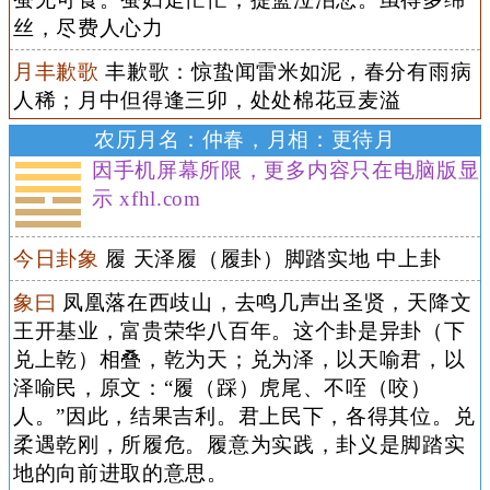
丝，尽费人心力
月丰歉歌
丰歉歌：惊蛰闻雷米如泥，春分有雨病
人稀；月中但得逢三卯，处处棉花豆麦溢
农历月名：仲春，月相：更待月
因手机屏幕所限，更多内容只在电脑版显
示 xfhl.com
今日卦象
履 天泽履（履卦）脚踏实地 中上卦
象曰
凤凰落在西歧山，去鸣几声出圣贤，天降文
王开基业，富贵荣华八百年。这个卦是异卦（下
兑上乾）相叠，乾为天；兑为泽，以天喻君，以
泽喻民，原文：“履（踩）虎尾、不咥（咬）
人。”因此，结果吉利。君上民下，各得其位。兑
柔遇乾刚，所履危。履意为实践，卦义是脚踏实
地的向前进取的意思。