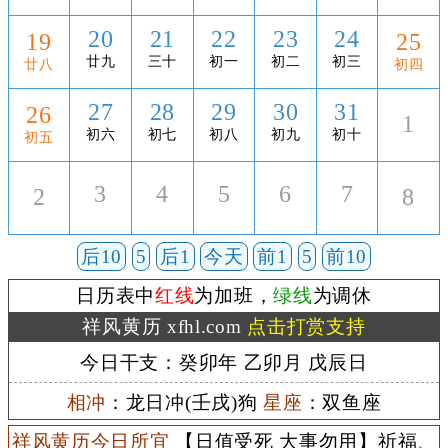
20
21
22
23
24
19
25
廿九
三十
初一
初二
初三
廿八
初四
27
28
29
30
31
26
1
初六
初七
初八
初九
初十
初五
3
4
5
6
7
2
8
后10
5
后1
今天
前1
5
前10
日历表中
红线
为加班，
绿线
为调休
祥风黄历 xfhl.com
点击打赏支持
今日干支：癸卯年 乙卯月 戊辰日
相冲
：龙日冲(壬戌)狗
星座
：双鱼座
祥风黄历今日所宜
【日值受死 大事勿用】祈福、