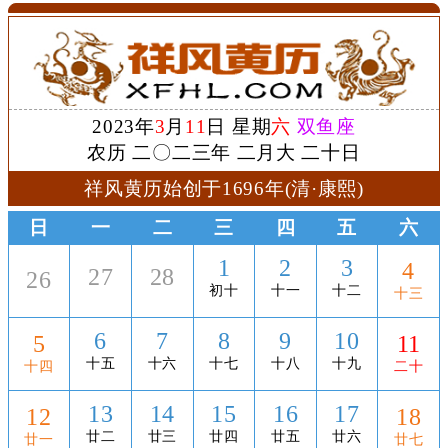
2023年
3
月
11
日 星期
六
双鱼座
农历 二〇二三年 二月大 二十日
祥风黄历始创于1696年(清·康熙)
日
一
二
三
四
五
六
1
2
3
4
27
28
26
初十
十一
十二
十三
6
7
8
9
10
5
11
十五
十六
十七
十八
十九
十四
二十
13
14
15
16
17
12
18
廿二
廿三
廿四
廿五
廿六
廿一
廿七