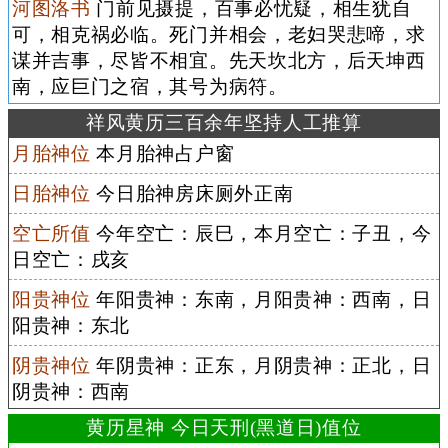
河图洛书
门前见摄提，百事必忧疑，相生犹自
可，相克祸必临。死门并相会，老妇哭悲啼，求
谋并吉事，尽皆不相宜。先天坎北方，后天坤西
南，应巨门之宿，其号为病符。
祥风黄历三百余年坚持人工推算
月胎神位
本月胎神占户窗
日胎神位
今日胎神房床厕外正南
空亡所值
今年空亡：辰巳，本月空亡：子丑，今
日空亡：戌亥
阳贵神位
年阳贵神：东南，月阳贵神：西南，日
阳贵神：东北
阴贵神位
年阴贵神：正东，月阴贵神：正北，日
阴贵神：西南
黄历星神 今日天刑(黑道日)值位