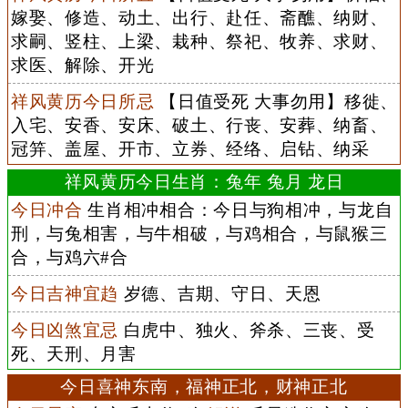
嫁娶、修造、动土、出行、赴任、斋醮、纳财、
求嗣、竖柱、上梁、栽种、祭祀、牧养、求财、
求医、解除、开光
祥风黄历今日所忌
【日值受死 大事勿用】移徙、
入宅、安香、安床、破土、行丧、安葬、纳畜、
冠笄、盖屋、开市、立券、经络、启钻、纳采
祥风黄历今日生肖：兔年 兔月 龙日
今日冲合
生肖相冲相合：今日与狗相冲，与龙自
刑，与兔相害，与牛相破，与鸡相合，与鼠猴三
合，与鸡六#合
今日吉神宜趋
岁德、吉期、守日、天恩
今日凶煞宜忌
白虎中、独火、斧杀、三丧、受
死、天刑、月害
今日喜神东南，福神正北，财神正北