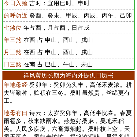
今日入殓
吉时：宜用巳时、申时
的呼勿近
癸酉、癸未、甲辰、丙辰、丙午、己卯
七煞位
年占酉，月占酉，日占戌
年三煞
在西 占 申山、酉山、戌山
月三煞
在西 占 申山、酉山、戌山
日三煞
在南 占 巳山、午山、未山
祥风黄历长期为海内外提供日历书
年地母经
癸卯年：癸卯兔头丰，高低禾麦浓。耕
夫皆勤种，贮积在三冬。桑叶虽然贵，丝绵更有
工。
地母有曰
诗云：太岁癸卯年，高低半忧喜。春夏
雨雹多，秋来缺雨水。燕赵好桑麻，吴地禾稻
美。人民多疾病，六畜瘴烟起。桑叶枝上空，天
蚕无可食。蚕妇走忙忙，提篮泣泪悲。虽得多绵