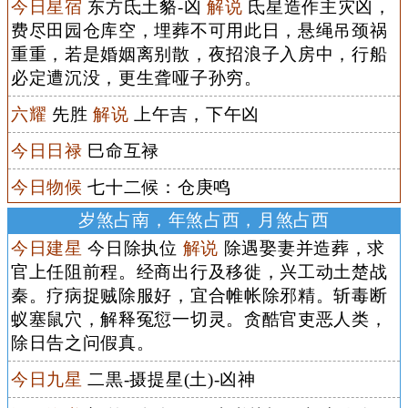
今日星宿
东方氐土貉-凶
解说
氐星造作主灾凶，
费尽田园仓库空，埋葬不可用此日，悬绳吊颈祸
重重，若是婚姻离别散，夜招浪子入房中，行船
必定遭沉没，更生聋哑子孙穷。
六耀
先胜
解说
上午吉，下午凶
今日日禄
巳命互禄
今日物候
七十二候：仓庚鸣
岁煞占南，年煞占西，月煞占西
今日建星
今日除执位
解说
除遇娶妻并造葬，求
官上任阻前程。经商出行及移徙，兴工动土楚战
秦。疗病捉贼除服好，宜合帷帐除邪精。斩毒断
蚁塞鼠穴，解释冤愆一切灵。贪酷官吏恶人类，
除日告之问假真。
今日九星
二黒-摄提星(土)-凶神