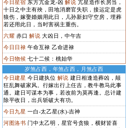
今日星宿
东方亢金龙-凶
解说
亢星造作长房当，
十日之中主有殃，田地消磨官失职，接运定是虎
狼伤，嫁娶婚姻用此日，儿孙新妇守空房，埋葬
若还用此日，当时害祸主重伤。
六耀
赤口
解说
大凶日，中午吉
今日日禄
午命互禄 乙命进禄
今日物候
七十二候：桃始华
岁煞占西，年煞占西，月煞占西
今日建星
今日建执位
解说
建日相逢造葬凶，颠
狂乱舞破家风。行嫁出行上任吉，教牛教马此事
通。建日可谋本为事，若改前为莫再逢。总计建
除平收日，出兵斩破大有功。
今日九星
一白-太乙星(水)-吉神
河图洛书
门中太乙明，星官号贪狼，横财皆喜