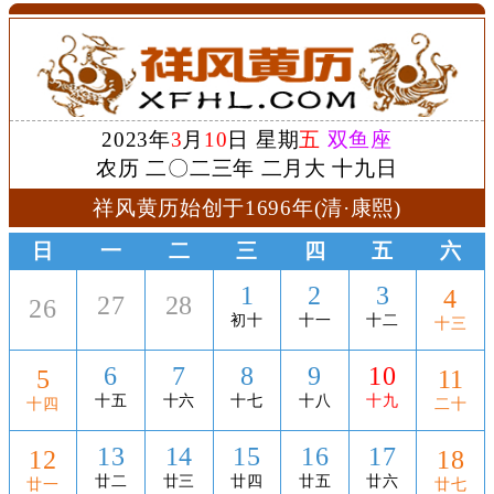
2023年
3
月
10
日 星期
五
双鱼座
农历 二〇二三年 二月大 十九日
祥风黄历始创于1696年(清·康熙)
日
一
二
三
四
五
六
1
2
3
4
27
28
26
初十
十一
十二
十三
6
7
8
9
10
5
11
十五
十六
十七
十八
十九
十四
二十
13
14
15
16
17
12
18
廿二
廿三
廿四
廿五
廿六
廿一
廿七