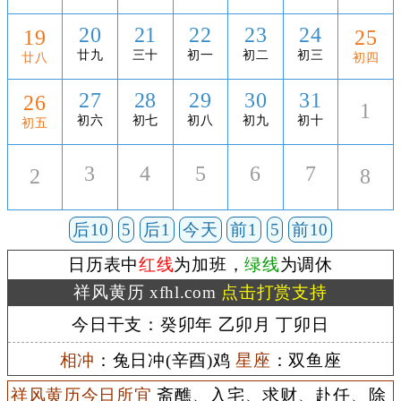
20
21
22
23
24
19
25
廿九
三十
初一
初二
初三
廿八
初四
27
28
29
30
31
26
1
初六
初七
初八
初九
初十
初五
3
4
5
6
7
2
8
后10
5
后1
今天
前1
5
前10
日历表中
红线
为加班，
绿线
为调休
祥风黄历 xfhl.com
点击打赏支持
今日干支：癸卯年 乙卯月 丁卯日
相冲
：兔日冲(辛酉)鸡
星座
：双鱼座
祥风黄历今日所宜
斋醮、入宅、求财、赴任、除