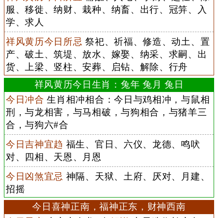
服、移徙、纳财、栽种、纳畜、出行、冠笄、入
学、求人
祥风黄历今日所忌
祭祀、祈福、修造、动土、置
产、破土、筑堤、放水、嫁娶、纳采、求嗣、出
货、上梁、竖柱、安葬、启钻、解除、行舟
祥风黄历今日生肖：兔年 兔月 兔日
今日冲合
生肖相冲相合：今日与鸡相冲，与鼠相
刑，与龙相害，与马相破，与狗相合，与猪羊三
合，与狗六#合
今日吉神宜趋
福生、官日、六仪、龙德、鸣吠
对、四相、天恩、月恩
今日凶煞宜忌
神隔、天狱、土府、厌对、月建、
招摇
今日喜神正南，福神正东，财神西南