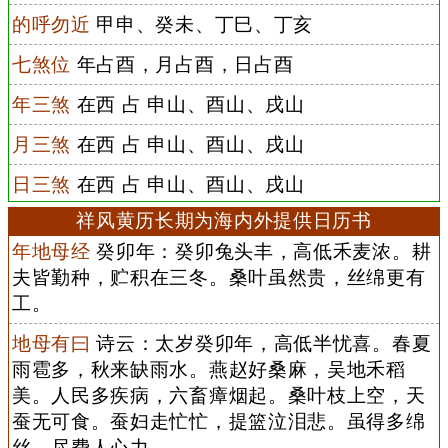
的呼勿近
甲申、癸未、丁巳、丁亥
七煞位
年占酉，月占酉，日占酉
年三煞
在西 占 申山、酉山、戌山
月三煞
在西 占 申山、酉山、戌山
日三煞
在西 占 申山、酉山、戌山
祥风黄历长期为海内外提供日历书
年地母经
癸卯年：癸卯兔头丰，高低禾麦浓。耕
夫皆勤种，贮积在三冬。桑叶虽然贵，丝绵更有
工。
地母有曰
诗云：太岁癸卯年，高低半忧喜。春夏
雨雹多，秋来缺雨水。燕赵好桑麻，吴地禾稻
美。人民多疾病，六畜瘴烟起。桑叶枝上空，天
蚕无可食。蚕妇走忙忙，提篮泣泪悲。虽得多绵
丝，尽费人心力