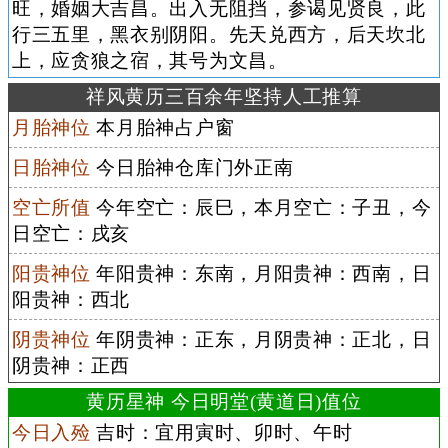
旺，婚姻大吉昌。出入无阻挡，参谒见贤良，此
行三五里，黑衣别阴阳。先天兑西方，后天坎北
上，应贪狼之宿，其号为文昌。
祥风黄历三百余年坚持人工推算
月胎神位
本月胎神占户窗
日胎神位
今日胎神仓库门外正南
空亡所值
今年空亡：辰巳，本月空亡：子丑，今
日空亡：戌亥
阳贵神位
年阳贵神：东南，月阳贵神：西南，日
阳贵神：西北
阴贵神位
年阴贵神：正东，月阴贵神：正北，日
阴贵神：正西
黄历星神 今日明堂(黄道日)值位
今日入殓
吉时：宜用寅时、卯时、午时