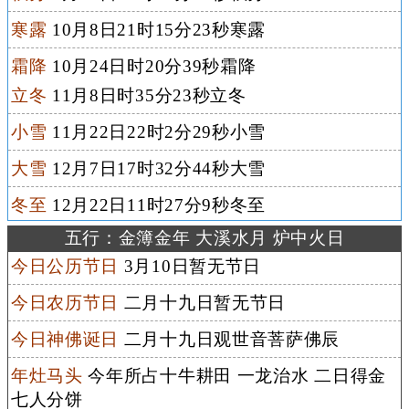
寒露
10月8日21时15分23秒寒露
霜降
10月24日时20分39秒霜降
立冬
11月8日时35分23秒立冬
小雪
11月22日22时2分29秒小雪
大雪
12月7日17时32分44秒大雪
冬至
12月22日11时27分9秒冬至
五行：金簿金年 大溪水月 炉中火日
今日公历节日
3月10日暂无节日
今日农历节日
二月十九日暂无节日
今日神佛诞日
二月十九日观世音菩萨佛辰
年灶马头
今年所占十牛耕田 一龙治水 二日得金
七人分饼