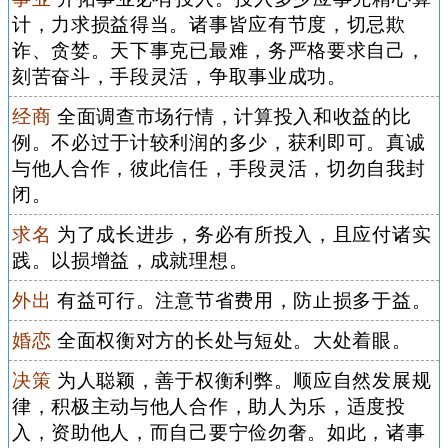
计，力求损益得当。诸事皆应有节度，切忌欺
诈、贪婪。天下事克已最难，务严格要求自己，
刻苦奋斗，手段灵活，争取事业成功。
经商
全面调查市场行情，计算投入和收益的比
例。不必过于计较利润的多少，获利即可。真诚
与他人合作，彼此信任，手段灵活，切勿自我封
闭。
求名
为了成长进步，务必有所投入，且应付诸实
践。以损增益，成就理想。
外出
有益可行。注意节省费用，防止损多于益。
婚恋
全面权衡对方的长处与短处。大处着眼。
决策
为人聪颖，善于权衡利弊。顺应自然发展规
律，积极主动与他人合作，助人为乐，适度投
入，资助他人，而自己要宁俭勿奢。如此，诸事