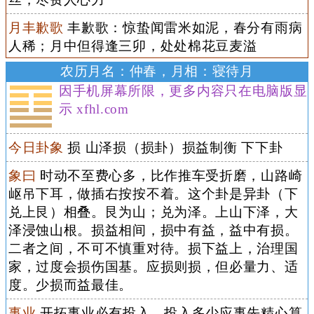
月丰歉歌
丰歉歌：惊蛰闻雷米如泥，春分有雨病
人稀；月中但得逢三卯，处处棉花豆麦溢
农历月名：仲春，月相：寝待月
因手机屏幕所限，更多内容只在电脑版显
示 xfhl.com
今日卦象
损 山泽损（损卦）损益制衡 下下卦
象曰
时动不至费心多，比作推车受折磨，山路崎
岖吊下耳，做插右按按不着。这个卦是异卦（下
兑上艮）相叠。艮为山；兑为泽。上山下泽，大
泽浸蚀山根。损益相间，损中有益，益中有损。
二者之间，不可不慎重对待。损下益上，治理国
家，过度会损伤国基。应损则损，但必量力、适
度。少损而益最佳。
事业
开拓事业必有投入。投入多少应事先精心算