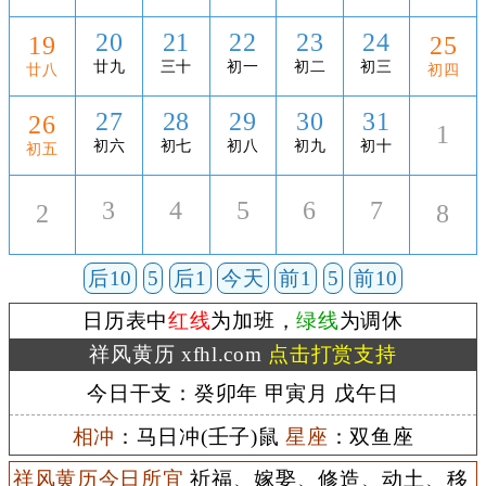
20
21
22
23
24
19
25
廿九
三十
初一
初二
初三
廿八
初四
27
28
29
30
31
26
1
初六
初七
初八
初九
初十
初五
3
4
5
6
7
2
8
后10
5
后1
今天
前1
5
前10
日历表中
红线
为加班，
绿线
为调休
祥风黄历 xfhl.com
点击打赏支持
今日干支：癸卯年 甲寅月 戊午日
相冲
：马日冲(壬子)鼠
星座
：双鱼座
祥风黄历今日所宜
祈福、嫁娶、修造、动土、移