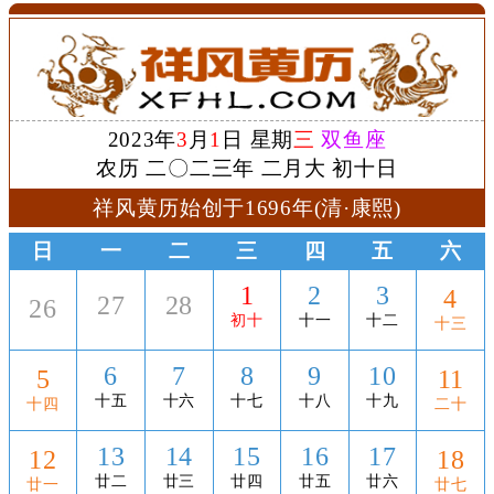
2023年
3
月
1
日 星期
三
双鱼座
农历 二〇二三年 二月大 初十日
祥风黄历始创于1696年(清·康熙)
日
一
二
三
四
五
六
1
2
3
4
27
28
26
初十
十一
十二
十三
6
7
8
9
10
5
11
十五
十六
十七
十八
十九
十四
二十
13
14
15
16
17
12
18
廿二
廿三
廿四
廿五
廿六
廿一
廿七