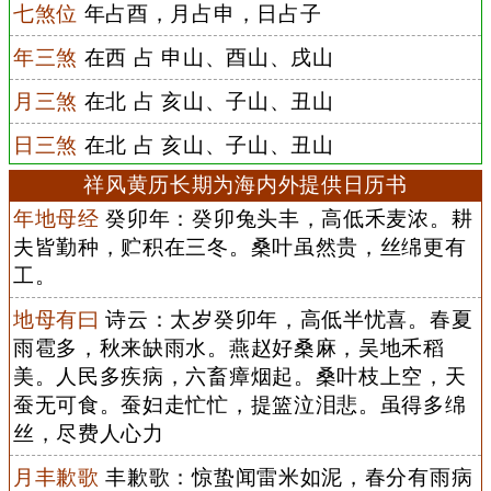
七煞位
年占酉，月占申，日占子
年三煞
在西 占 申山、酉山、戌山
月三煞
在北 占 亥山、子山、丑山
日三煞
在北 占 亥山、子山、丑山
祥风黄历长期为海内外提供日历书
年地母经
癸卯年：癸卯兔头丰，高低禾麦浓。耕
夫皆勤种，贮积在三冬。桑叶虽然贵，丝绵更有
工。
地母有曰
诗云：太岁癸卯年，高低半忧喜。春夏
雨雹多，秋来缺雨水。燕赵好桑麻，吴地禾稻
美。人民多疾病，六畜瘴烟起。桑叶枝上空，天
蚕无可食。蚕妇走忙忙，提篮泣泪悲。虽得多绵
丝，尽费人心力
月丰歉歌
丰歉歌：惊蛰闻雷米如泥，春分有雨病