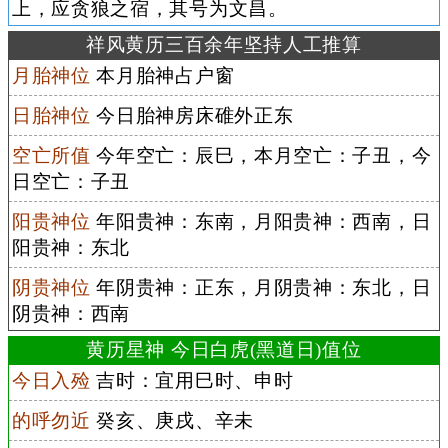
上，应贪狼之宿，其号为文昌。
祥风黄历三百余年坚持人工推算
月胎神位
本月胎神占户窗
日胎神位
今日胎神房床碓外正东
空亡所值
今年空亡：辰巳，本月空亡：子丑，今
日空亡：子丑
阳贵神位
年阳贵神：东南，月阳贵神：西南，日
阳贵神：东北
阴贵神位
年阴贵神：正东，月阴贵神：东北，日
阴贵神：西南
黄历星神 今日白虎(黑道日)值位
今日入殓
吉时：宜用巳时、申时
的呼勿近
癸亥、庚戌、辛未