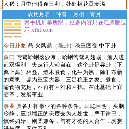
人稀；月中但得逢三卯，处处棉花豆麦溢
农历月名：仲春，月相：宵月
因手机屏幕所限，更多内容只在电脑版显
示 xfhl.com
今日卦象
鼎 火风鼎（鼎卦）稳重图变 中下卦
象曰
莺鹜蛤蜊落沙滩，蛤蜊莺鹜两翅扇，渔人进
前双得利，失走行人却自在。这个卦是异卦（下
巽上离）相叠。燃木煮食，化生为熟，除旧布新
的意思。鼎为重宝大器，三足稳重之象。煮食，
喻食物充足，不再有困难和困扰。在此基础上宜
变革，发展事业。
事业
具备开拓事业的各种条件。耳聪目明，头脑
冷静，应以端正的态度去为人处世，严于律已，
慎终如始，刚柔兼备，与有才德的人合作，勿妄
进失度，无往不利。