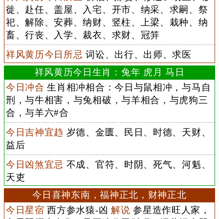
徙、赴任、盖屋、入宅、开市、纳采、求嗣、祭
祀、解除、安葬、纳财、竖柱、上梁、栽种、纳
畜、行丧、入学、裁衣、求财、冠笄
祥风黄历今日所忌
词讼、出行、出师、求医
祥风黄历今日生肖：兔年 虎月 马日
今日冲合
生肖相冲相合：今日与鼠相冲，与马自
刑，与牛相害，与兔相破，与羊相合，与虎狗三
合，与羊六#合
今日吉神宜趋
岁德、金匮、民日、时德、天财、
益后
今日凶煞宜忌
不成、官符、时阴、死气、河魁、
天吏
今日喜神东南，福神正北，财神正北
今日星宿
西方参水猿-凶
解说
参星造作旺人家，