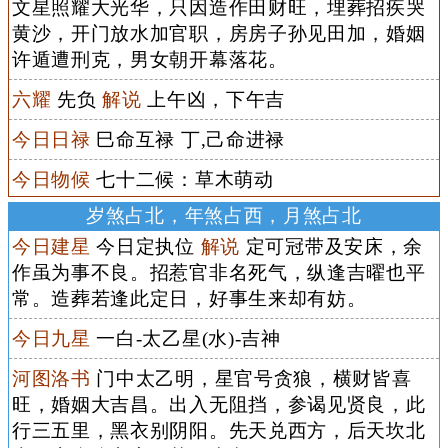
文星照耀大光华，只因造作田财旺，埋葬招疾哭
黄沙，开门放水加官职，房房子孙见田加，婚姻
许遁遭刑克，男女朝开幕落花。
六耀
先负
解说
上午凶，下午吉
今日日禄
巳命互禄 丁,己命进禄
今日物候
七十二候：草木萌动
岁煞占北，年煞占西，月煞占北
今日建星
今日定执位
解说
定可冠带及安床，余
作虽为事不良。招惹官非名死气，纵逢吉曜也平
常。造葬若逢此定日，好事生来却有妨。
今日九星
一白-太乙星(水)-吉神
河图洛书
门中太乙明，星官号贪狼，横财皆喜
旺，婚姻大吉昌。出入无阻挡，参谒见贤良，此
行三五里，黑衣别阴阳。先天兑西方，后天坎北