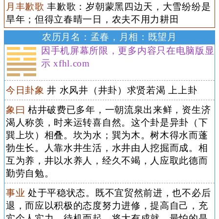
月丰歉歌
丰歉歌：岁朝蒙黑四边天，大雪纷纷是
旱年；但得立春晴一日，农夫不用力耕田
农历月名：孟春，月相：既望月
因手机屏幕所限，更多内容只在电脑版显
示 xfhl.com
今日卦象
井 水风井（井卦）求贤若渴 上上卦
象曰
枯井破费已多年，一朝流泉出来鲜，资生济
渴人称羡，时来运转喜自然。这个卦是异卦（下
巽上坎）相叠。坎为水；巽为木。树木得水而蓬
勃生长。人靠水井生活，水井由人挖掘而成。相
互为养，井以水养人，经久不竭，人应取此德而
勤劳自勉。
事业
处于平稳状态。既不宜贸然前进，也不必后
退，而应以积极的态度努力进修，提高自己，充
实个人实力，待机而起，将大有成就。最怕的是