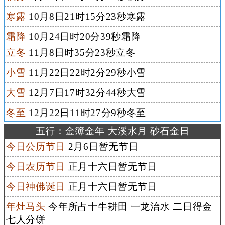
寒露
10月8日21时15分23秒寒露
霜降
10月24日时20分39秒霜降
立冬
11月8日时35分23秒立冬
小雪
11月22日22时2分29秒小雪
大雪
12月7日17时32分44秒大雪
冬至
12月22日11时27分9秒冬至
五行：金簿金年 大溪水月 砂石金日
今日公历节日
2月6日暂无节日
今日农历节日
正月十六日暂无节日
今日神佛诞日
正月十六日暂无节日
年灶马头
今年所占十牛耕田 一龙治水 二日得金
七人分饼