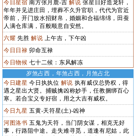
今日星宿
南方张月鹿-吉
解说
张星日好造龙轩，
年年并见进庄田，埋葬不久升官职，代代为官近
帝前，开门放水招财帛，婚姻和合福绵绵，田蚕
人满仓库满，百般顺意自安然。
六耀
先胜
解说
上午吉，下午凶
今日日禄
卯命互禄
今日物候
七十二候：东风解冻
岁煞占西，年煞占西，月煞占北
今日建星
今日执执位
解说
执有威仪总势权，得
遇之星出大贤。捕贼擒凶称妙手，任教捆绑百心
寒。若合宝义专好宿，用之大吉有威权。
今日九星
五黄-天符星(土)-凶神
河图洛书
五鬼为天符，当门阴女谋，相克无好
事，行路阻中途。走失难寻觅，道逢有尼姑，此