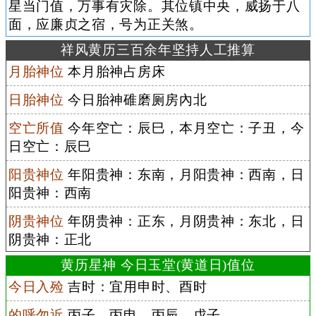
星当门值，万事有灾除。其位镇中央，威扬于八
面，应廉贞之宿，号为正关煞。
祥风黄历三百余年坚持人工推算
月胎神位
本月胎神占房床
日胎神位
今日胎神碓磨厕房內北
空亡所值
今年空亡：辰巳，本月空亡：子丑，今
日空亡：辰巳
阳贵神位
年阳贵神：东南，月阳贵神：西南，日
阳贵神：西南
阴贵神位
年阴贵神：正东，月阴贵神：东北，日
阴贵神：正北
黄历星神 今日玉堂(黄道日)值位
今日入殓
吉时：宜用申时、酉时
的呼勿近
丙子、丙申、丙辰、戊子