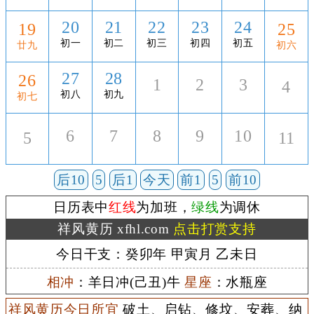
20
21
22
23
24
19
25
初一
初二
初三
初四
初五
廿九
初六
27
28
26
1
2
3
4
初八
初九
初七
6
7
8
9
10
5
11
后10
5
后1
今天
前1
5
前10
日历表中
红线
为加班，
绿线
为调休
祥风黄历 xfhl.com
点击打赏支持
今日干支：癸卯年 甲寅月 乙未日
相冲
：羊日冲(己丑)牛
星座
：水瓶座
祥风黄历今日所宜
破土、启钻、修坟、安葬、纳