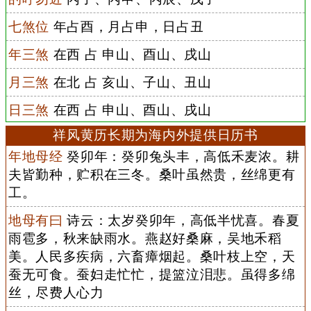
七煞位
年占酉，月占申，日占丑
年三煞
在西 占 申山、酉山、戌山
月三煞
在北 占 亥山、子山、丑山
日三煞
在西 占 申山、酉山、戌山
祥风黄历长期为海内外提供日历书
年地母经
癸卯年：癸卯兔头丰，高低禾麦浓。耕
夫皆勤种，贮积在三冬。桑叶虽然贵，丝绵更有
工。
地母有曰
诗云：太岁癸卯年，高低半忧喜。春夏
雨雹多，秋来缺雨水。燕赵好桑麻，吴地禾稻
美。人民多疾病，六畜瘴烟起。桑叶枝上空，天
蚕无可食。蚕妇走忙忙，提篮泣泪悲。虽得多绵
丝，尽费人心力