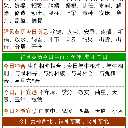
采、嫁娶、招赘、纳婿、祭祀、赴任、求嗣、解
除、修造、动土、竖柱、上梁、栽种、安床、穿
井、盖屋、捕捉
祥风黄历今日所忌
移徙、入宅、安香、斋醮、祈
福、放水、纳畜、开市、立券、纳财、出货、出
行、分居、开仓
祥风黄历今日生肖：兔年 虎月 羊日
今日冲合
生肖相冲相合：今日与牛相冲，与牛相
刑，与鼠相害，与狗相破，与马相合，与兔猪三
合，与马六#合
今日吉神宜趋
不守塚、季分、敬安、曲星、天
贵、玉堂、枝德
今日凶煞宜忌
白虎中、鬼哭、四墓、天瘟、小耗
今日喜神西北，福神东南，财神东北