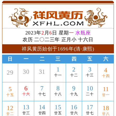
2023年
2
月
6
日 星期
一
水瓶座
农历 二〇二三年 正月小 十六日
祥风黄历始创于1696年(清·康熙)
日
一
二
三
四
五
六
1
2
3
4
30
31
29
十一
十二
十三
十四
6
7
8
9
10
5
11
十六
十七
十八
十九
二十
十五
廿一
13
14
15
16
17
12
18
廿三
廿四
廿五
廿六
廿七
廿二
廿八