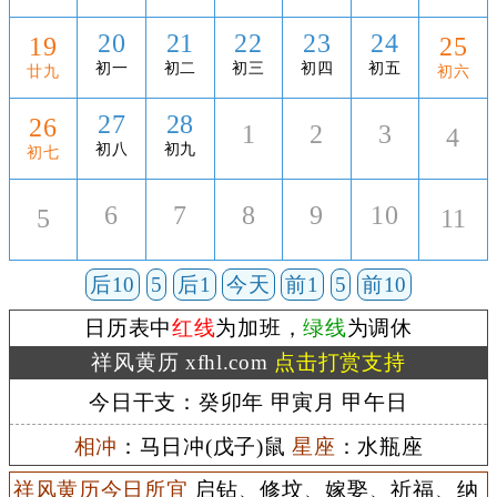
20
21
22
23
24
19
25
初一
初二
初三
初四
初五
廿九
初六
27
28
26
1
2
3
4
初八
初九
初七
6
7
8
9
10
5
11
后10
5
后1
今天
前1
5
前10
日历表中
红线
为加班，
绿线
为调休
祥风黄历 xfhl.com
点击打赏支持
今日干支：癸卯年 甲寅月 甲午日
相冲
：马日冲(戊子)鼠
星座
：水瓶座
祥风黄历今日所宜
启钻、修坟、嫁娶、祈福、纳