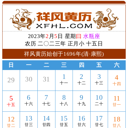
2023年
2
月
5
日 星期
曰
水瓶座
农历 二〇二三年 正月小 十五日
祥风黄历始创于1696年(清·康熙)
日
一
二
三
四
五
六
1
2
3
4
30
31
29
十一
十二
十三
十四
6
7
8
9
10
5
11
十六
十七
十八
十九
二十
十五
廿一
13
14
15
16
17
12
18
廿三
廿四
廿五
廿六
廿七
廿二
廿八