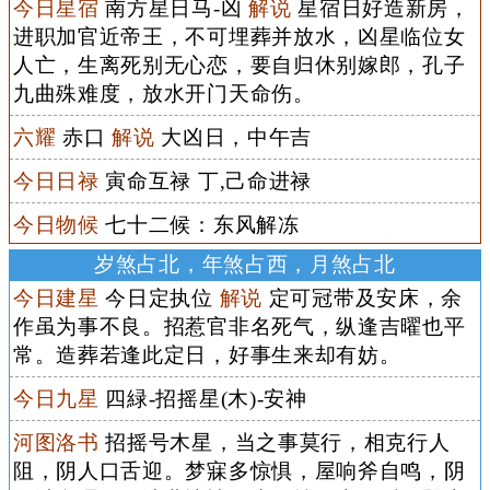
今日星宿
南方星日马-凶
解说
星宿日好造新房，
进职加官近帝王，不可埋葬并放水，凶星临位女
人亡，生离死别无心恋，要自归休别嫁郎，孔子
九曲殊难度，放水开门天命伤。
六耀
赤口
解说
大凶日，中午吉
今日日禄
寅命互禄 丁,己命进禄
今日物候
七十二候：东风解冻
岁煞占北，年煞占西，月煞占北
今日建星
今日定执位
解说
定可冠带及安床，余
作虽为事不良。招惹官非名死气，纵逢吉曜也平
常。造葬若逢此定日，好事生来却有妨。
今日九星
四緑-招摇星(木)-安神
河图洛书
招摇号木星，当之事莫行，相克行人
阻，阴人口舌迎。梦寐多惊惧，屋响斧自鸣，阴