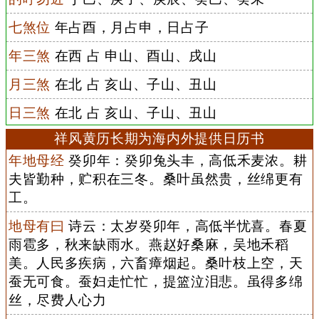
七煞位
年占酉，月占申，日占子
年三煞
在西 占 申山、酉山、戌山
月三煞
在北 占 亥山、子山、丑山
日三煞
在北 占 亥山、子山、丑山
祥风黄历长期为海内外提供日历书
年地母经
癸卯年：癸卯兔头丰，高低禾麦浓。耕
夫皆勤种，贮积在三冬。桑叶虽然贵，丝绵更有
工。
地母有曰
诗云：太岁癸卯年，高低半忧喜。春夏
雨雹多，秋来缺雨水。燕赵好桑麻，吴地禾稻
美。人民多疾病，六畜瘴烟起。桑叶枝上空，天
蚕无可食。蚕妇走忙忙，提篮泣泪悲。虽得多绵
丝，尽费人心力