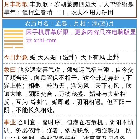
月丰歉歌
丰歉歌：岁朝蒙黑四边天，大雪纷纷是
旱年；但得立春晴一日，农夫不用力耕田
农历月名：孟春，月相：满(望)月
因手机屏幕所限，更多内容只在电脑版显
示 xfhl.com
今日卦象
姤 天风姤（姤卦）天下有风 上卦
象曰
他乡遇友喜气欢，须知运气福重添，自今交
了顺当运，向后管保不相干。这个卦是异卦（下
巽上乾）相叠。乾为天，巽为风。天下有风，吹
遍大地，阴阳交合，万物茂盛。姤卦与夬卦相
反，互为“综卦”。姤即遘，阴阳相遇。但五阳一
阴，不能长久相处。
事业
合时宜，循时序。但潜在着危机，阴阳不协
调。务必依附于强者，多方联系，增强势力，防
止小人渔利，争取形势好转。诸事宜及早准备，