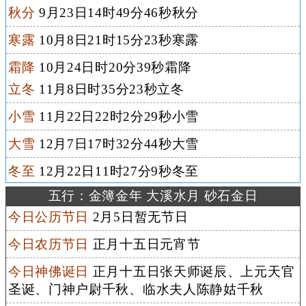
秋分
9月23日14时49分46秒秋分
寒露
10月8日21时15分23秒寒露
霜降
10月24日时20分39秒霜降
立冬
11月8日时35分23秒立冬
小雪
11月22日22时2分29秒小雪
大雪
12月7日17时32分44秒大雪
冬至
12月22日11时27分9秒冬至
五行：金簿金年 大溪水月 砂石金日
今日公历节日
2月5日暂无节日
今日农历节日
正月十五日元宵节
今日神佛诞日
正月十五日张天师诞辰、上元天官
圣诞、门神户尉千秋、临水夫人陈静姑千秋