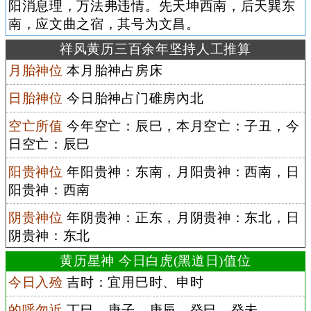
阳消息理，万法弗违情。先天坤西南，后天巽东
南，应文曲之宿，其号为文昌。
祥风黄历三百余年坚持人工推算
月胎神位
本月胎神占房床
日胎神位
今日胎神占门碓房內北
空亡所值
今年空亡：辰巳，本月空亡：子丑，今
日空亡：辰巳
阳贵神位
年阳贵神：东南，月阳贵神：西南，日
阳贵神：西南
阴贵神位
年阴贵神：正东，月阴贵神：东北，日
阴贵神：东北
黄历星神 今日白虎(黑道日)值位
今日入殓
吉时：宜用巳时、申时
的呼勿近
丁巳、庚子、庚辰、癸巳、癸未