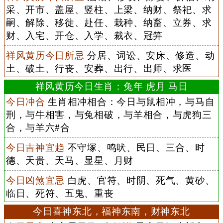
采、开市、盖屋、竖柱、上梁、纳财、祭祀、求
嗣、解除、移徙、赴任、栽种、纳畜、立券、求
财、入宅、开仓、入学、裁衣、冠笄
祥风黄历今日所忌
分居、词讼、安床、修造、动
土、破土、行丧、安葬、出行、出师、求医
祥风黄历今日生肖：兔年 虎月 马日
今日冲合
生肖相冲相合：今日与鼠相冲，与马自
刑，与牛相害，与兔相破，与羊相合，与虎狗三
合，与羊六#合
今日吉神宜趋
不守塚、鸣吠、民日、三合、时
德、天贵、天马、显星、月财
今日凶煞宜忌
白虎、官符、时阴、死气、黄砂、
临日、死符、五鬼、重丧
今日喜神东北，福神东南，财神东北