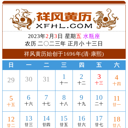
2023年
2
月
3
日 星期
五
水瓶座
农历 二〇二三年 正月小 十三日
祥风黄历始创于1696年(清·康熙)
日
一
二
三
四
五
六
1
2
3
4
30
31
29
十一
十二
十三
十四
6
7
8
9
10
5
11
十六
十七
十八
十九
二十
十五
廿一
13
14
15
16
17
12
18
廿三
廿四
廿五
廿六
廿七
廿二
廿八