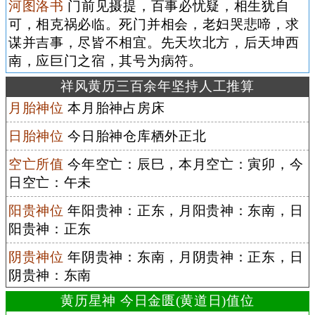
河图洛书
门前见摄提，百事必忧疑，相生犹自
可，相克祸必临。死门并相会，老妇哭悲啼，求
谋并吉事，尽皆不相宜。先天坎北方，后天坤西
南，应巨门之宿，其号为病符。
祥风黄历三百余年坚持人工推算
月胎神位
本月胎神占房床
日胎神位
今日胎神仓库栖外正北
空亡所值
今年空亡：辰巳，本月空亡：寅卯，今
日空亡：午未
阳贵神位
年阳贵神：正东，月阳贵神：东南，日
阳贵神：正东
阴贵神位
年阴贵神：东南，月阴贵神：正东，日
阴贵神：东南
黄历星神 今日金匮(黄道日)值位