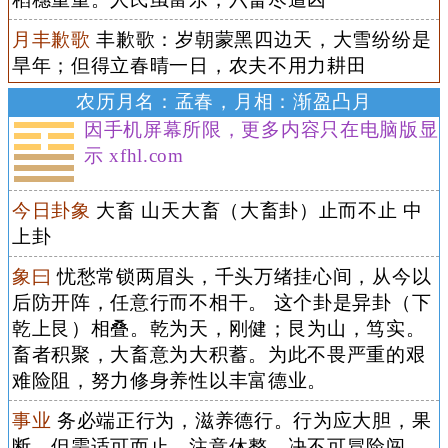
月丰歉歌
丰歉歌：岁朝蒙黑四边天，大雪纷纷是
旱年；但得立春晴一日，农夫不用力耕田
农历月名：孟春，月相：渐盈凸月
因手机屏幕所限，更多内容只在电脑版显
示 xfhl.com
今日卦象
大畜 山天大畜（大畜卦）止而不止 中
上卦
象曰
忧愁常锁两眉头，千头万绪挂心间，从今以
后防开阵，任意行而不相干。 这个卦是异卦（下
乾上艮）相叠。乾为天，刚健；艮为山，笃实。
畜者积聚，大畜意为大积蓄。为此不畏严重的艰
难险阻，努力修身养性以丰富德业。
事业
务必端正行为，滋养德行。行为应大胆，果
断，但需适可而止，注意休整，决不可冒险闯