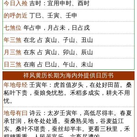
今日入殓
吉时：宜用申时、酉时
的呼勿近
丁巳、壬寅、壬申
七煞位
年占申，月占未，日占戌
年三煞
在北 占 亥山、子山、丑山
月三煞
在东 占 寅山、卯山、辰山
日三煞
在南 占 巳山、午山、未山
祥风黄历长期为海内外提供日历书
年地母经
壬寅年：虎首值岁头，在处好田苗。桑
柘叶下贵，蚕娘免忧愁。禾稻多成实，耕夫不用
忧。
地母有曰
诗云：太岁壬寅年，高低尽得丰。春夏
承甘润，秋冬处处通。蚕桑熟吴地，谷麦益江
东。桑叶不堪贵，蚕丝却半丰。更看三秋里，禾
稻穗重重。人民虽富乐，六畜尽遭凶