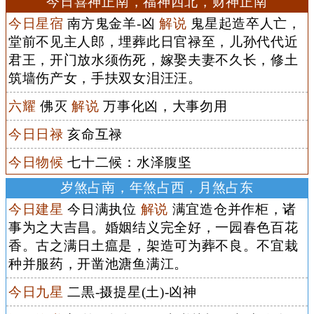
今日喜神正南，福神西北，财神正南
今日星宿
南方鬼金羊-凶
解说
鬼星起造卒人亡，
堂前不见主人郎，埋葬此日官禄至，儿孙代代近
君王，开门放水须伤死，嫁娶夫妻不久长，修土
筑墙伤产女，手扶双女泪汪汪。
六耀
佛灭
解说
万事化凶，大事勿用
今日日禄
亥命互禄
今日物候
七十二候：水泽腹坚
岁煞占南，年煞占西，月煞占东
今日建星
今日满执位
解说
满宜造仓并作柜，诸
事为之大吉昌。婚姻结义完全好，一园春色百花
香。古之满日土瘟是，架造可为葬不良。不宜栽
种并服药，开凿池溏鱼满江。
今日九星
二黒-摄提星(土)-凶神