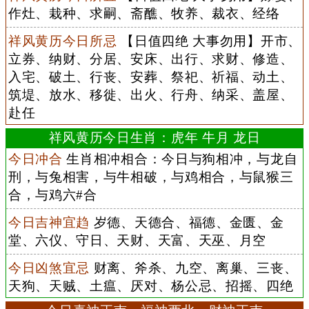
作灶、栽种、求嗣、斋醮、牧养、裁衣、经络
祥风黄历今日所忌
【日值四绝 大事勿用】开市、
立券、纳财、分居、安床、出行、求财、修造、
入宅、破土、行丧、安葬、祭祀、祈福、动土、
筑堤、放水、移徙、出火、行舟、纳采、盖屋、
赴任
祥风黄历今日生肖：虎年 牛月 龙日
今日冲合
生肖相冲相合：今日与狗相冲，与龙自
刑，与兔相害，与牛相破，与鸡相合，与鼠猴三
合，与鸡六#合
今日吉神宜趋
岁德、天德合、福德、金匮、金
堂、六仪、守日、天财、天富、天巫、月空
今日凶煞宜忌
财离、斧杀、九空、离巢、三丧、
天狗、天贼、土瘟、厌对、杨公忌、招摇、四绝