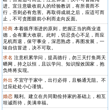
进。宜注意吸收前人的经验教训，有所畏而不
行，否则必有危害。再取得成就之后，应适可而
止，不可贪图眼前小利而走向反面。
经商
本着循序渐进的原则，把握正当的商业道
德，会有重大收获。此时，切忌贪心不足，而应
见机而退，保守事业，深思熟虑，再图发展，一
味自信冒进，决不可取。
求名
注意积累学问，提高德行，勿三天打鱼两天
晒网，持之以恒，且以学问、知识报效国家，抱
负终将实现。
外出
不宜守于家中，出行必得，且畅通无阻。不
过应处处小心谨慎。
婚恋
顺利。建立在共同勤俭持家的基础上，相互
坦诚而待，美满幸福。