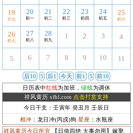
20
21
22
23
24
19
25
初一
初二
初三
初四
初五
廿九
初六
27
28
26
1
2
3
4
初八
初九
初七
6
7
8
9
10
5
11
后10
5
后1
今天
前1
5
前10
日历表中
红线
为加班，
绿线
为调休
祥风黄历 xfhl.com
点击打赏支持
今日干支：壬寅年 癸丑月 壬辰日
相冲
：龙日冲(丙戌)狗
星座
：水瓶座
祥风黄历今日所宜
【日值四绝 大事勿用】嫁娶、