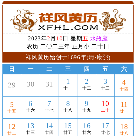
2023年
2
月
10
日 星期
五
水瓶座
农历 二〇二三年 正月小 二十日
祥风黄历始创于1696年(清·康熙)
日
一
二
三
四
五
六
1
2
3
4
30
31
29
十一
十二
十三
十四
6
7
8
9
10
5
11
十六
十七
十八
十九
二十
十五
廿一
13
14
15
16
17
12
18
廿三
廿四
廿五
廿六
廿七
廿二
廿八