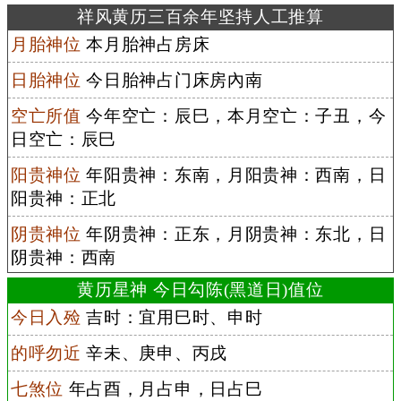
祥风黄历三百余年坚持人工推算
月胎神位
本月胎神占房床
日胎神位
今日胎神占门床房內南
空亡所值
今年空亡：辰巳，本月空亡：子丑，今
日空亡：辰巳
阳贵神位
年阳贵神：东南，月阳贵神：西南，日
阳贵神：正北
阴贵神位
年阴贵神：正东，月阴贵神：东北，日
阴贵神：西南
黄历星神 今日勾陈(黑道日)值位
今日入殓
吉时：宜用巳时、申时
的呼勿近
辛未、庚申、丙戌
七煞位
年占酉，月占申，日占巳