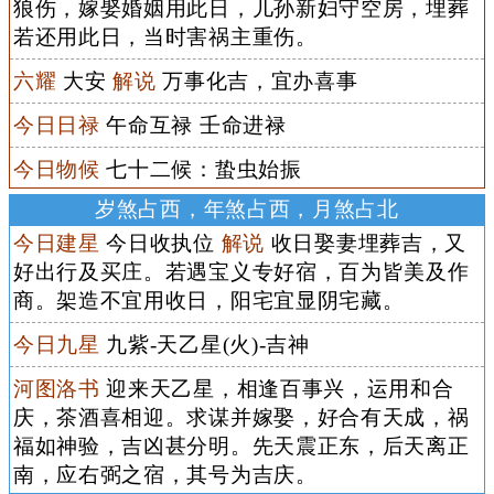
狼伤，嫁娶婚姻用此日，儿孙新妇守空房，埋葬
若还用此日，当时害祸主重伤。
六耀
大安
解说
万事化吉，宜办喜事
今日日禄
午命互禄 壬命进禄
今日物候
七十二候：蛰虫始振
岁煞占西，年煞占西，月煞占北
今日建星
今日收执位
解说
收日娶妻埋葬吉，又
好出行及买庄。若遇宝义专好宿，百为皆美及作
商。架造不宜用收日，阳宅宜显阴宅藏。
今日九星
九紫-天乙星(火)-吉神
河图洛书
迎来天乙星，相逢百事兴，运用和合
庆，茶酒喜相迎。求谋并嫁娶，好合有天成，祸
福如神验，吉凶甚分明。先天震正东，后天离正
南，应右弼之宿，其号为吉庆。