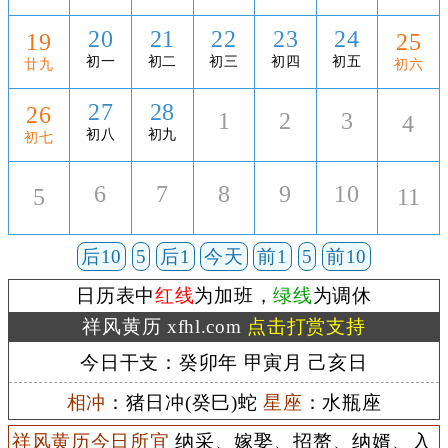
20
21
22
23
24
19
25
初一
初二
初三
初四
初五
廿九
初六
27
28
26
1
2
3
4
初八
初九
初七
6
7
8
9
10
5
11
后10
5
后1
今天
前1
5
前10
日历表中
红线
为加班，
绿线
为调休
祥风黄历 xfhl.com
点击打赏支持
今日干支：癸卯年 甲寅月 己亥日
相冲
：猪日冲(癸巳)蛇
星座
：水瓶座
祥风黄历今日所宜
纳采、嫁娶、招赘、纳婿、入