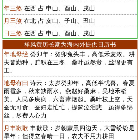
年三煞
在西 占 申山、酉山、戌山
月三煞
在北 占 亥山、子山、丑山
日三煞
在西 占 申山、酉山、戌山
祥风黄历长期为海内外提供日历书
年地母经
癸卯年：癸卯兔头丰，高低禾麦浓。耕
夫皆勤种，贮积在三冬。桑叶虽然贵，丝绵更有
工。
地母有曰
诗云：太岁癸卯年，高低半忧喜。春夏
雨雹多，秋来缺雨水。燕赵好桑麻，吴地禾稻
美。人民多疾病，六畜瘴烟起。桑叶枝上空，天
蚕无可食。蚕妇走忙忙，提篮泣泪悲。虽得多绵
丝，尽费人心力
月丰歉歌
丰歉歌：岁朝蒙黑四边天，大雪纷纷是
旱年；但得立春晴一日，农夫不用力耕田