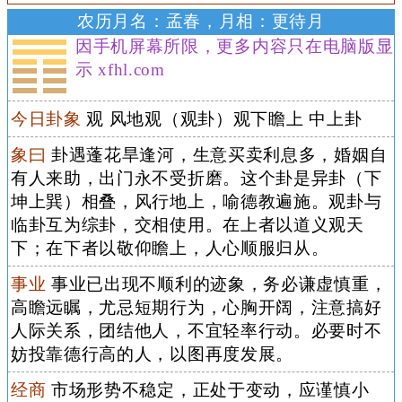
农历月名：孟春，月相：更待月
因手机屏幕所限，更多内容只在电脑版显
示 xfhl.com
今日卦象
观 风地观（观卦）观下瞻上 中上卦
象曰
卦遇蓬花旱逢河，生意买卖利息多，婚姻自
有人来助，出门永不受折磨。这个卦是异卦（下
坤上巽）相叠，风行地上，喻德教遍施。观卦与
临卦互为综卦，交相使用。在上者以道义观天
下；在下者以敬仰瞻上，人心顺服归从。
事业
事业已出现不顺利的迹象，务必谦虚慎重，
高瞻远瞩，尤忌短期行为，心胸开阔，注意搞好
人际关系，团结他人，不宜轻率行动。必要时不
妨投靠德行高的人，以图再度发展。
经商
市场形势不稳定，正处于变动，应谨慎小