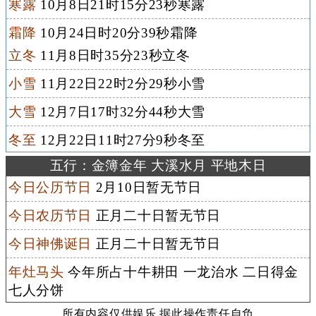
寒露
10月8日21时15分23秒寒露
霜降
10月24日时20分39秒霜降
立冬
11月8日时35分23秒立冬
小雪
11月22日22时2分29秒小雪
大雪
12月7日17时32分44秒大雪
冬至
12月22日11时27分9秒冬至
五行：金簿金年 大溪水月 平地木日
今日公历节日
2月10日暂无节日
今日农历节日
正月二十日暂无节日
今日神佛诞日
正月二十日暂无节日
年灶马头
今年所占十牛耕田 一龙治水 二日得金
七人分饼
所有内容仅供娱乐 据此操作责任自负