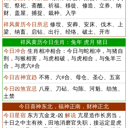
宅、祭祀、斋醮、祈福、移徙、修造、立券、纳
财、盖屋、捕捉、栽种、入学
祥风黄历今日所忌
修坟、安葬、安床、伐木、上
梁、纳畜、启钻、出行、经络、破土、开市
祥风黄历今日生肖：兔年 虎月 猪日
今日冲合
生肖相冲相合：今日与蛇相冲，与猪自
刑，与猴相害，与虎相破，与虎相合，与兔羊三
合，与虎六#合
今日吉神宜趋
不将、六#合、母仓、圣心、五富
今日凶煞宜忌
八座、刀砧、勾陈、河魁、劫煞、
土禁
今日喜神东北，福神正南，财神正北
今日星宿
东方亢金龙-凶
解说
亢星造作长房当，
十日之中主有殃，田地消磨官失职，接运定是虎