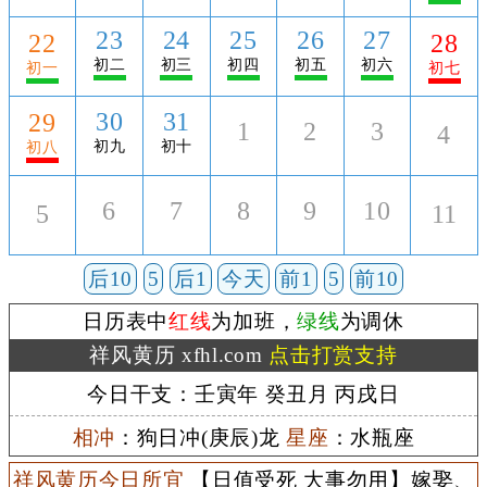
23
24
25
26
27
22
28
初二
初三
初四
初五
初六
初一
初七
30
31
29
1
2
3
4
初九
初十
初八
6
7
8
9
10
5
11
后10
5
后1
今天
前1
5
前10
日历表中
红线
为加班，
绿线
为调休
祥风黄历 xfhl.com
点击打赏支持
今日干支：壬寅年 癸丑月 丙戌日
相冲
：狗日冲(庚辰)龙
星座
：水瓶座
祥风黄历今日所宜
【日值受死 大事勿用】嫁娶、