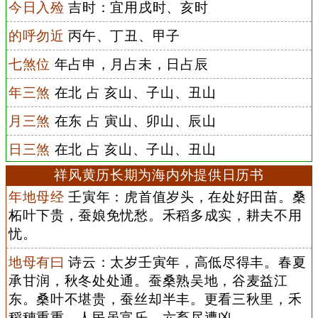
今日入殓
吉时：宜用戌时、亥时
的呼勿近
丙午、丁丑、甲子
七煞位
年占申，月占未，日占辰
年三煞
在北 占 亥山、子山、丑山
月三煞
在东 占 寅山、卯山、辰山
日三煞
在北 占 亥山、子山、丑山
祥风黄历长期为海内外提供日历书
年地母经
壬寅年：虎首值岁头，在处好田苗。桑
柘叶下贵，蚕娘免忧愁。禾稻多成实，耕夫不用
忧。
地母有曰
诗云：太岁壬寅年，高低尽得丰。春夏
承甘润，秋冬处处通。蚕桑熟吴地，谷麦益江
东。桑叶不堪贵，蚕丝却半丰。更看三秋里，禾
稻穗重重。人民虽富乐，六畜尽遭凶