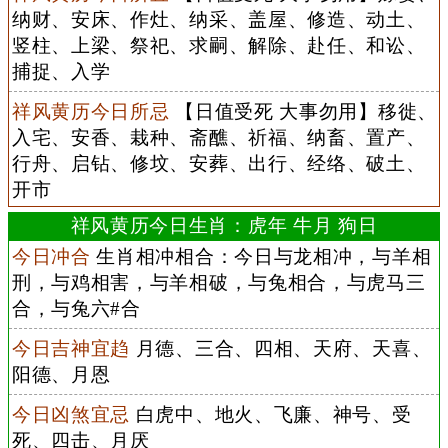
纳财、安床、作灶、纳采、盖屋、修造、动土、
竖柱、上梁、祭祀、求嗣、解除、赴任、和讼、
捕捉、入学
祥风黄历今日所忌
【日值受死 大事勿用】移徙、
入宅、安香、栽种、斋醮、祈福、纳畜、置产、
行舟、启钻、修坟、安葬、出行、经络、破土、
开市
祥风黄历今日生肖：虎年 牛月 狗日
今日冲合
生肖相冲相合：今日与龙相冲，与羊相
刑，与鸡相害，与羊相破，与兔相合，与虎马三
合，与兔六#合
今日吉神宜趋
月德、三合、四相、天府、天喜、
阳德、月恩
今日凶煞宜忌
白虎中、地火、飞廉、神号、受
死、四击、月厌