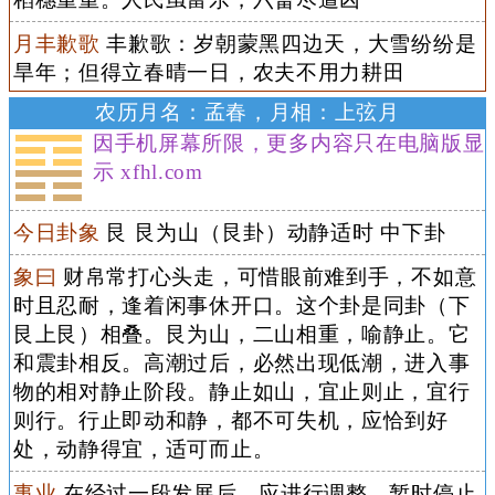
月丰歉歌
丰歉歌：岁朝蒙黑四边天，大雪纷纷是
旱年；但得立春晴一日，农夫不用力耕田
农历月名：孟春，月相：上弦月
因手机屏幕所限，更多内容只在电脑版显
示 xfhl.com
今日卦象
艮 艮为山（艮卦）动静适时 中下卦
象曰
财帛常打心头走，可惜眼前难到手，不如意
时且忍耐，逢着闲事休开口。这个卦是同卦（下
艮上艮）相叠。艮为山，二山相重，喻静止。它
和震卦相反。高潮过后，必然出现低潮，进入事
物的相对静止阶段。静止如山，宜止则止，宜行
则行。行止即动和静，都不可失机，应恰到好
处，动静得宜，适可而止。
事业
在经过一段发展后，应进行调整，暂时停止