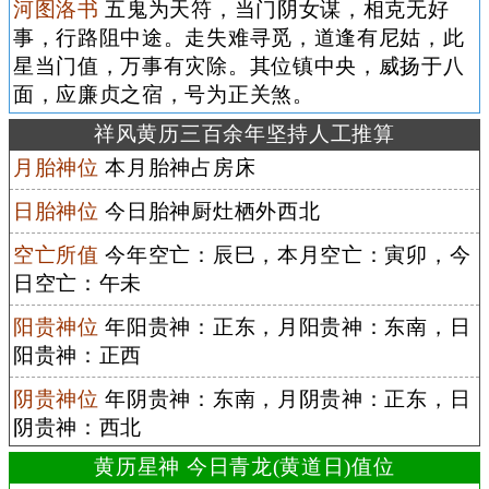
河图洛书
五鬼为天符，当门阴女谋，相克无好
事，行路阻中途。走失难寻觅，道逢有尼姑，此
星当门值，万事有灾除。其位镇中央，威扬于八
面，应廉贞之宿，号为正关煞。
祥风黄历三百余年坚持人工推算
月胎神位
本月胎神占房床
日胎神位
今日胎神厨灶栖外西北
空亡所值
今年空亡：辰巳，本月空亡：寅卯，今
日空亡：午未
阳贵神位
年阳贵神：正东，月阳贵神：东南，日
阳贵神：正西
阴贵神位
年阴贵神：东南，月阴贵神：正东，日
阴贵神：西北
黄历星神 今日青龙(黄道日)值位