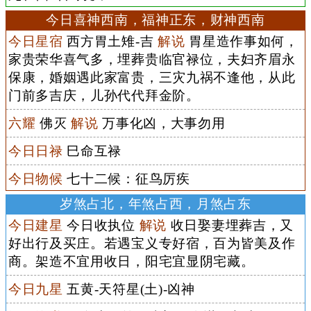
今日喜神西南，福神正东，财神西南
今日星宿
西方胃土雉-吉
解说
胃星造作事如何，
家贵荣华喜气多，埋葬贵临官禄位，夫妇齐眉永
保康，婚姻遇此家富贵，三灾九祸不逢他，从此
门前多吉庆，儿孙代代拜金阶。
六耀
佛灭
解说
万事化凶，大事勿用
今日日禄
巳命互禄
今日物候
七十二候：征鸟厉疾
岁煞占北，年煞占西，月煞占东
今日建星
今日收执位
解说
收日娶妻埋葬吉，又
好出行及买庄。若遇宝义专好宿，百为皆美及作
商。架造不宜用收日，阳宅宜显阴宅藏。
今日九星
五黄-天符星(土)-凶神