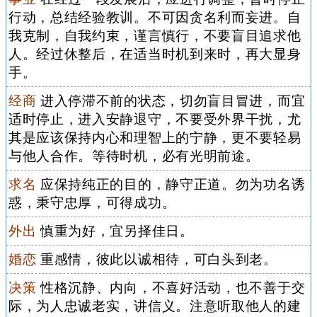
行动，总结经验教训。不可因贪名利而妄进。自
我克制，自我约束，谨言慎行，不要盲目追求他
人。经过休整后，在适当时机到来时，再大显身
手。
经商
进入停滞不前的状态，切勿盲目冒进，而宜
适时停止，进入安静退守，不要受外界干扰，尤
其是应该保持内心和理智上的宁静，更不要轻易
与他人合作。等待时机，必有光明前途。
求名
应保持纯正的目的，静守正道。勿为功名诱
惑，秉守忠厚，可得成功。
外出
慎重为好，宜另择佳日。
婚恋
重感情，彼此以诚相待，可白头到老。
决策
性格沉静、内向，不喜好活动，也不善于交
际，为人忠诚老实，讲信义。注意听取他人的建