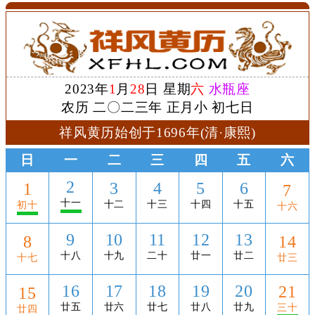
2023年
1
月
28
日 星期
六
水瓶座
农历 二〇二三年 正月小 初七日
祥风黄历始创于1696年(清·康熙)
日
一
二
三
四
五
六
2
3
4
5
6
1
7
十一
十二
十三
十四
十五
初十
十六
9
10
11
12
13
8
14
十八
十九
二十
廿一
廿二
十七
廿三
16
17
18
19
20
21
15
廿五
廿六
廿七
廿八
廿九
三十
廿四