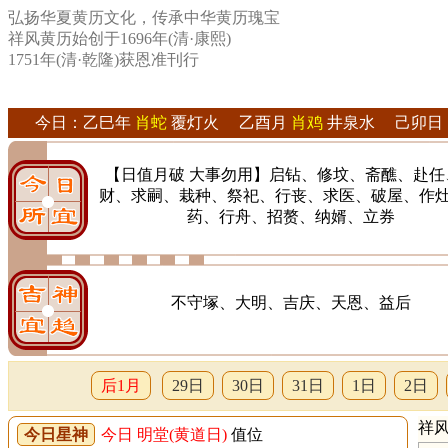
弘扬华夏黄历文化，传承中华黄历瑰宝
祥风黄历始创于1696年(清·康熙)
1751年(清·乾隆)获恩准刊行
今日：乙巳年
肖蛇
覆灯火 乙酉月
肖鸡
井泉水 己卯日
【日值月破 大事勿用】启钻、修坟、斋醮、赴任
财、求嗣、栽种、祭祀、行丧、求医、破屋、作
药、行舟、招赘、纳婿、立券
不守塚、大明、吉庆、天恩、益后
后1月
29日
30日
31日
1日
2日
祥风
今日星神
今日 明堂(黄道日)
值位