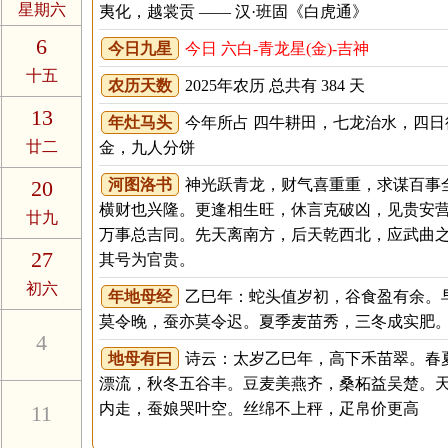
星期六
夷化，越裳贡 —— 汉·班固《白虎通》
6
今日九星
今日 六白-青龙星(金)-吉神
十五
农历天数
2025年农历 总共有 384 天
13
年灶马头
今年所占 四牛耕田，七龙治水，四日
廿二
金，九人分饼
20
河图洛书
神光跃青龙，财气喜重重，求谋百事
横财也兴隆。更逢相生旺，休言克破凶，见贵安
廿九
万事总吉同。先天离南方，后天乾西北，应武曲
27
其号为官贵。
初六
年地母经
乙巳年：蛇头值岁初，谷食盈有余。
莫令晚，蚕亦莫令迟。夏季麦苗秀，三冬成实肥
4
地母有曰
诗云：太岁乙巳年，高下禾苗翠。春
漂流，秋冬五谷丰。豆麦美燕齐，桑柘益吴楚。
内走，蚕娘哭叶空。丝绵不上秤，疋帛价更高
11