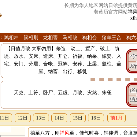
长期为华人地区网站日馆提供黄
老黄历官方网站
祥
xfh
：鸡相冲 鼠相刑 龙相害 马相破 狗相合 猪羊三合 狗六
【日值月破 大事勿用】修造、动土、置产、破土、筑
堤、放水、安床、造床、开仓、祈福、纳采、嫁娶、入
宅、安门、分居、合帐、冠笄、安葬、上梁、竖柱、盖
屋、纳畜、出行、移徙
天吏、土符、卧尸、五虚、月破、灾煞、朱雀
11日
12日
13日
14日
15日
16日
前1月
德至八方，则
祥风
至，佳气时喜，钟律调，音度