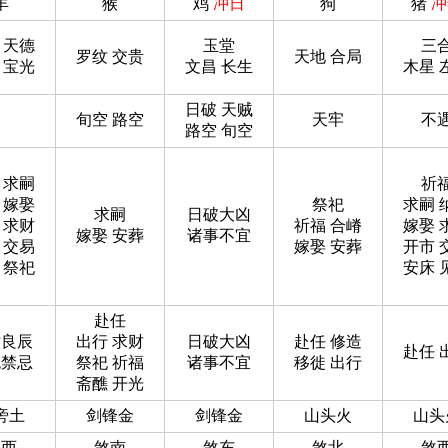
羊
猴
鸡
冲日
狗
猪
冲
 天德
玉堂
三
罗纹 交贵
天地 合局
 宝光
文昌 长生
木星 
日破 天贼
旬空 路空
天牢
不
路空 旬空
 求嗣
祈
 嫁娶
祭祀
求嗣 
求嗣
日破大凶
 求财
祈福 合嵴
嫁娶 
嫁娶 安葬
诸事不宜
 交易
嫁娶 安葬
开市 
 祭祀
安床 
赴任
时良辰
出行 求财
日破大凶
赴任 修造
赴任 
无禁忌
祭祀 祈福
诸事不宜
移徙 出行
斋醮 开光
旁土
剑锋金
剑锋金
山头火
山头
煞西
煞南
煞东
煞北
煞