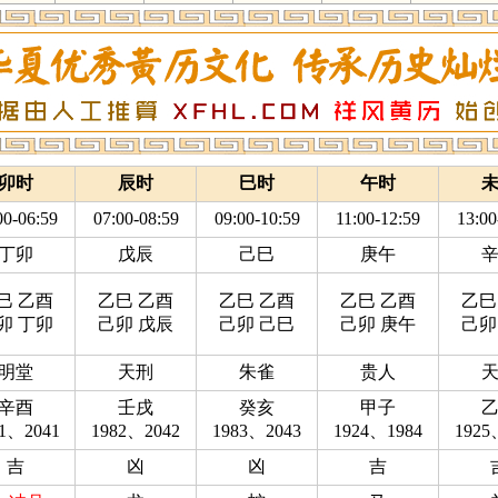
卯时
辰时
巳时
午时
00-06:59
07:00-08:59
09:00-10:59
11:00-12:59
13:00
丁卯
戊辰
己巳
庚午
巳 乙酉
乙巳 乙酉
乙巳 乙酉
乙巳 乙酉
乙巳
卯 丁卯
己卯 戊辰
己卯 己巳
己卯 庚午
己卯
明堂
天刑
朱雀
贵人
辛酉
壬戌
癸亥
甲子
81、2041
1982、2042
1983、2043
1924、1984
1925
吉
凶
凶
吉