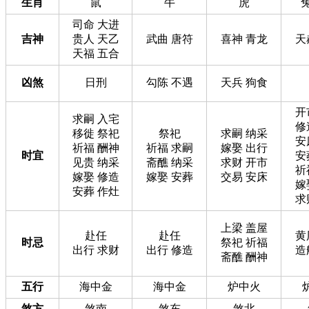
生肖
鼠
牛
虎
司命 大进
吉神
贵人 天乙
武曲 唐符
喜神 青龙
天
天福 五合
凶煞
日刑
勾陈 不遇
天兵 狗食
开
求嗣 入宅
修
移徙 祭祀
祭祀
求嗣 纳采
安
祈福 酬神
祈福 求嗣
嫁娶 出行
时宜
安
见贵 纳采
斋醮 纳采
求财 开市
祈
嫁娶 修造
嫁娶 安葬
交易 安床
嫁
安葬 作灶
求
上梁 盖屋
赴任
赴任
黄
时忌
祭祀 祈福
出行 求财
出行 修造
造
斋醮 酬神
五行
海中金
海中金
炉中火
煞方
煞南
煞东
煞北