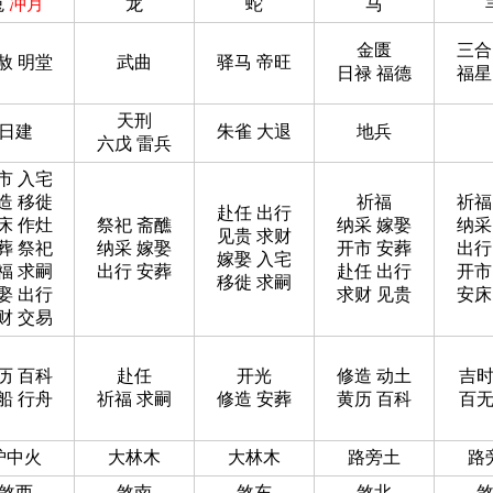
兔
冲月
龙
蛇
马
金匮
三合
赦 明堂
武曲
驿马 帝旺
日禄 福德
福星
天刑
日建
朱雀 大退
地兵
六戊 雷兵
市 入宅
造 移徙
祈福
祈福
赴任 出行
床 作灶
祭祀 斋醮
纳采 嫁娶
纳采
见贵 求财
葬 祭祀
纳采 嫁娶
开市 安葬
出行
嫁娶 入宅
福 求嗣
出行 安葬
赴任 出行
开市
移徙 求嗣
娶 出行
求财 见贵
安床
财 交易
历 百科
赴任
开光
修造 动土
吉
船 行舟
祈福 求嗣
修造 安葬
黄历 百科
百
炉中火
大林木
大林木
路旁土
路
煞西
煞南
煞东
煞北