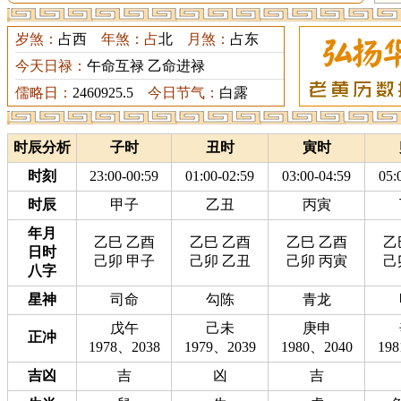
岁煞：
占西
年煞：占
北
月煞：
占东
今天日禄：
午命互禄 乙命进禄
儒略日：
2460925.5
今日节气：
白露
时辰分析
子时
丑时
寅时
时刻
23:00-00:59
01:00-02:59
03:00-04:59
05:
时辰
甲子
乙丑
丙寅
年月
乙巳 乙酉
乙巳 乙酉
乙巳 乙酉
乙
日时
己卯 甲子
己卯 乙丑
己卯 丙寅
己
八字
星神
司命
勾陈
青龙
戊午
己未
庚申
正冲
1978、2038
1979、2039
1980、2040
19
吉凶
吉
凶
吉