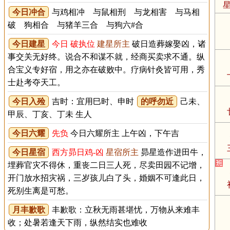
今日冲合
与鸡相冲 与鼠相刑 与龙相害 与马相
破 狗相合 与猪羊三合 与狗六#合
今日建星
今日 破执位
建星所主
破日造葬嫁娶凶，诸
事交关无好终。说合不和谋不就，经商买卖求不通。纵
合宝义专好宿，用之亦在破败中。疗病针灸皆可用，秀
士赴考夺天工。
今日入殓
吉时：宜用巳时、申时
的呼勿近
己未、
甲辰、丁亥、丁未 生人
今日六耀
先负
今日六耀所主 上午凶，下午吉
今日星宿
西方昴日鸡-凶
星宿所主
昴星造作进田牛，
埋葬官灾不得休，重丧二日三人死，尽卖田园不记增，
开门放水招灾祸，三岁孩儿白了头，婚姻不可逢此日，
死别生离是可愁。
月丰歉歌
丰歉歌：立秋无雨甚堪忧，万物从来难丰
收；处暑若逢天下雨，纵然结实也难收