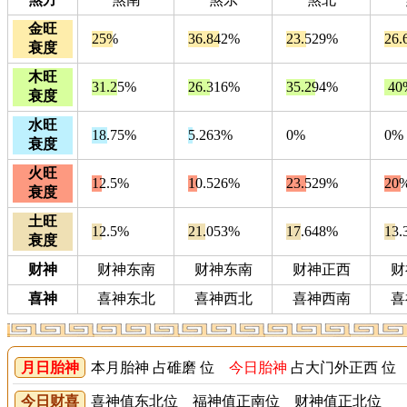
金旺
25%
36.842%
23.529%
26.
衰度
木旺
31.25%
26.316%
35.294%
40
衰度
水旺
18.75%
5.263%
0%
0%
衰度
火旺
12.5%
10.526%
23.529%
20
衰度
土旺
12.5%
21.053%
17.648%
13.
衰度
财神
财神东南
财神东南
财神正西
财
喜神
喜神东北
喜神西北
喜神西南
喜
月日胎神
本月胎神 占碓磨 位
今日胎神
占大门外正西 位
今日财喜
喜神值东北位 福神值正南位 财神值正北位