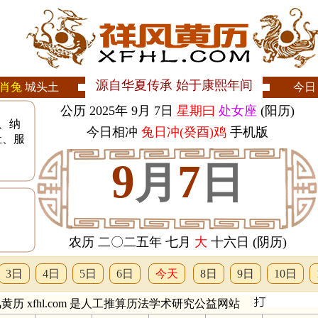
源自华夏传承 始于康熙年间
肖兔
城头土
今日
公历 2025年 9月 7日
星期曰
处女座
(阳历)
、纳
今日相冲
兔日冲(癸酉)鸡
手机版
灶、服
9
7
月
日
农历 二〇二五年 七月
大
十六日 (阴历)
3日
4日
5日
6日
今天
8日
9日
10日
黄历 xfhl.com 是人工推算历法学术研究公益网站