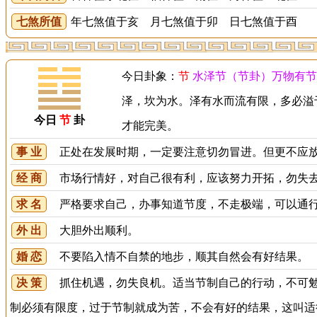
七煞所值
年七煞值于亥 月七煞值于卯 日七煞值于酉
今日卦象：
节
水泽节（节卦）万物有节
泽，坎为水。泽有水而流有限，多必溢
今日
节
卦
才能完美。
事 业
正处在发展时期，一定要注意切勿冒进。但更不应放
经 商
市场行情好，对自己很有利，应该努力开拓，勿失去
求 名
严格要求自己，办事知道节度，不走极端，可以通行
外 出
大胆外出顺利。
婚 恋
不要陷入情不自禁的地步，顺其自然会有好结果。
决 策
抓住机遇，勿失良机。适当节制自己的行动，不可勉
制必须有限度，过于节制就成为苦，不会有好的结果，这叫适