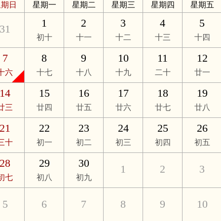
星期日
星期一
星期二
星期三
星期四
星期五
1
2
3
4
5
31
初十
十一
十二
十三
十四
7
8
9
10
11
12
十六
十七
十八
十九
二十
廿一
14
15
16
17
18
19
廿三
廿四
廿五
廿六
廿七
廿八
21
22
23
24
25
26
三十
初一
初二
初三
初四
初五
28
29
30
1
2
3
初七
初八
初九
5
6
7
8
9
10