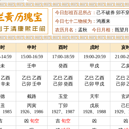
今日彭祖百忌所占：
己不破券 卯不
今日七十二物候为：
鸿雁来
农历月名
：孟秋
今日月相：
既望月
未时
申时
酉时
戌时
亥
-14:59
15:00-16:59
17:00-18:59
19:00-20:59
21:00-2
辛未
壬申
癸酉
甲戌
乙
 乙酉
乙巳 乙酉
乙巳 乙酉
乙巳 乙酉
乙巳 
 辛未
己卯 壬申
己卯 癸酉
己卯 甲戌
己卯 
天德
截路
玉堂
天牢
玄
乙丑
丙寅
丁卯
戊辰
己
、1985
1926、1986
1927、1987
1928、1988
1929、
吉
凶
旬空
吉
旬空
凶
凶