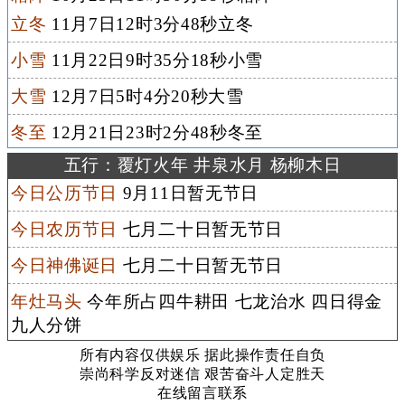
立冬
11月7日12时3分48秒立冬
小雪
11月22日9时35分18秒小雪
大雪
12月7日5时4分20秒大雪
冬至
12月21日23时2分48秒冬至
五行：覆灯火年 井泉水月 杨柳木日
今日公历节日
9月11日暂无节日
今日农历节日
七月二十日暂无节日
今日神佛诞日
七月二十日暂无节日
年灶马头
今年所占四牛耕田 七龙治水 四日得金
九人分饼
所有内容仅供娱乐 据此操作责任自负
崇尚科学反对迷信 艰苦奋斗人定胜天
在线留言联系