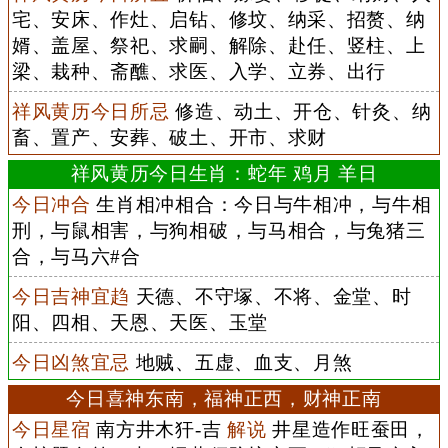
宅、安床、作灶、启钻、修坟、纳采、招赘、纳
婿、盖屋、祭祀、求嗣、解除、赴任、竖柱、上
梁、栽种、斋醮、求医、入学、立券、出行
祥风黄历今日所忌
修造、动土、开仓、针灸、纳
畜、置产、安葬、破土、开市、求财
祥风黄历今日生肖：蛇年 鸡月 羊日
今日冲合
生肖相冲相合：今日与牛相冲，与牛相
刑，与鼠相害，与狗相破，与马相合，与兔猪三
合，与马六#合
今日吉神宜趋
天德、不守塚、不将、金堂、时
阳、四相、天恩、天医、玉堂
今日凶煞宜忌
地贼、五虚、血支、月煞
今日喜神东南，福神正西，财神正南
今日星宿
南方井木犴-吉
解说
井星造作旺蚕田，