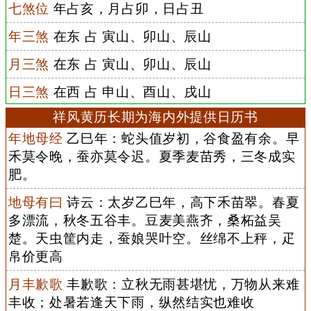
七煞位
年占亥，月占卯，日占丑
年三煞
在东 占 寅山、卯山、辰山
月三煞
在东 占 寅山、卯山、辰山
日三煞
在西 占 申山、酉山、戌山
祥风黄历长期为海内外提供日历书
年地母经
乙巳年：蛇头值岁初，谷食盈有余。早
禾莫令晚，蚕亦莫令迟。夏季麦苗秀，三冬成实
肥。
地母有曰
诗云：太岁乙巳年，高下禾苗翠。春夏
多漂流，秋冬五谷丰。豆麦美燕齐，桑柘益吴
楚。天虫筐内走，蚕娘哭叶空。丝绵不上秤，疋
帛价更高
月丰歉歌
丰歉歌：立秋无雨甚堪忧，万物从来难
丰收；处暑若逢天下雨，纵然结实也难收