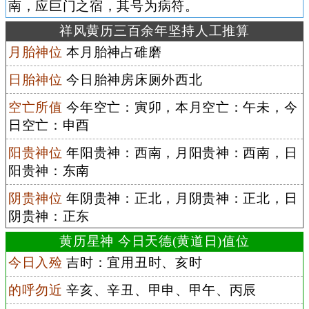
南，应巨门之宿，其号为病符。
祥风黄历三百余年坚持人工推算
月胎神位
本月胎神占碓磨
日胎神位
今日胎神房床厕外西北
空亡所值
今年空亡：寅卯，本月空亡：午未，今
日空亡：申酉
阳贵神位
年阳贵神：西南，月阳贵神：西南，日
阳贵神：东南
阴贵神位
年阴贵神：正北，月阴贵神：正北，日
阴贵神：正东
黄历星神 今日天德(黄道日)值位
今日入殓
吉时：宜用丑时、亥时
的呼勿近
辛亥、辛丑、甲申、甲午、丙辰