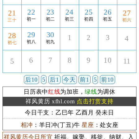
22
23
24
25
26
21
27
初一
初二
初三
初四
初五
三十
初六
29
30
28
1
2
3
4
初八
初九
初七
6
7
8
9
10
5
11
后10
5
后1
今天
前1
5
前10
日历表中
红线
为加班，
绿线
为调休
祥风黄历 xfhl.com
点击打赏支持
今日干支：乙巳年 乙酉月 癸未日
相冲
：羊日冲(丁丑)牛
星座
：处女座
祥风黄历今日所宜
祈福、嫁娶、移徙、纳财、入