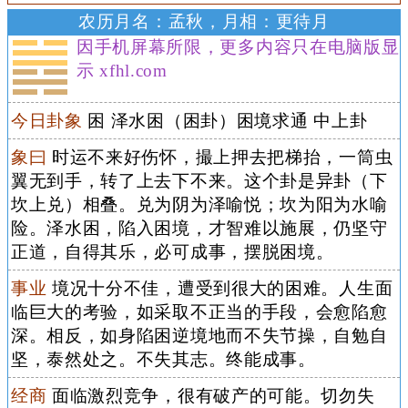
农历月名：孟秋，月相：更待月
因手机屏幕所限，更多内容只在电脑版显
示 xfhl.com
今日卦象
困 泽水困（困卦）困境求通 中上卦
象曰
时运不来好伤怀，撮上押去把梯抬，一筒虫
翼无到手，转了上去下不来。这个卦是异卦（下
坎上兑）相叠。兑为阴为泽喻悦；坎为阳为水喻
险。泽水困，陷入困境，才智难以施展，仍坚守
正道，自得其乐，必可成事，摆脱困境。
事业
境况十分不佳，遭受到很大的困难。人生面
临巨大的考验，如采取不正当的手段，会愈陷愈
深。相反，如身陷困逆境地而不失节操，自勉自
坚，泰然处之。不失其志。终能成事。
经商
面临激烈竞争，很有破产的可能。切勿失