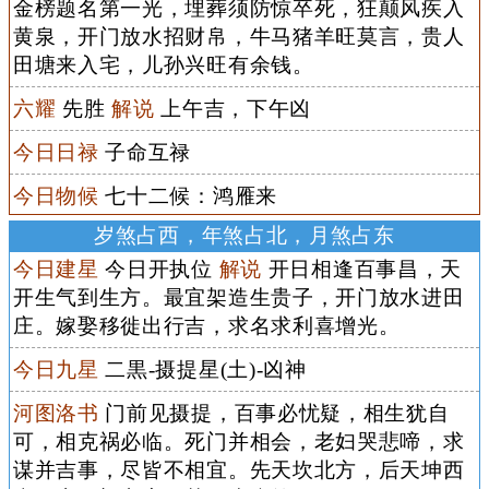
金榜题名第一光，埋葬须防惊卒死，狂颠风疾入
黄泉，开门放水招财帛，牛马猪羊旺莫言，贵人
田塘来入宅，儿孙兴旺有余钱。
六耀
先胜
解说
上午吉，下午凶
今日日禄
子命互禄
今日物候
七十二候：鸿雁来
岁煞占西，年煞占北，月煞占东
今日建星
今日开执位
解说
开日相逢百事昌，天
开生气到生方。最宜架造生贵子，开门放水进田
庄。嫁娶移徙出行吉，求名求利喜增光。
今日九星
二黒-摄提星(土)-凶神
河图洛书
门前见摄提，百事必忧疑，相生犹自
可，相克祸必临。死门并相会，老妇哭悲啼，求
谋并吉事，尽皆不相宜。先天坎北方，后天坤西