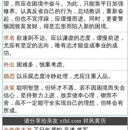
望，而应在困境中奋斗。为此，只能靠平日加强
修养。认真反省自己的行为，总结教训，重新奋
起，但也不宜浮躁，应缓慢而进。同时，更要警
惕因致富发财，得意忘形而陷入新的困境。
求名
欲速则不达。应以谦虚的态度，缓慢前进，
尤应有坚定的志向，唯有志才能促成事业的成
功。
外出
困难多，慎重考虑。
婚恋
以乐观态度冷静处理，尤应注重人品。
决策
聪明智慧，但怀才不遇。若不因困境而失去
信心，坚持努力上进，放弃侥幸心理，锲而不
舍，虽不一定能守全实现自己的理想，但终会有
所成。
请分享给亲友 xfhl.com 祥风黄历
今年值太岁
乙巳年属蛇 吴遂 将军