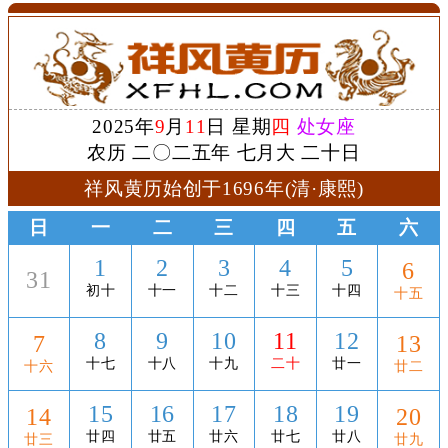
2025年
9
月
11
日 星期
四
处女座
农历 二〇二五年 七月大 二十日
祥风黄历始创于1696年(清·康熙)
日
一
二
三
四
五
六
1
2
3
4
5
6
31
初十
十一
十二
十三
十四
十五
8
9
10
11
12
7
13
十七
十八
十九
二十
廿一
十六
廿二
15
16
17
18
19
14
20
廿四
廿五
廿六
廿七
廿八
廿三
廿九