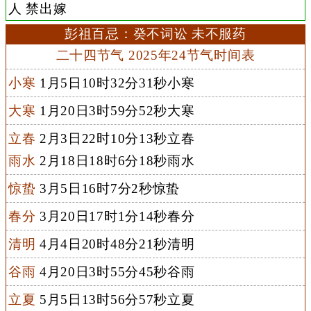
人 禁出嫁
彭祖百忌：癸不词讼 未不服药
二十四节气 2025年24节气时间表
小寒
1月5日10时32分31秒小寒
大寒
1月20日3时59分52秒大寒
立春
2月3日22时10分13秒立春
雨水
2月18日18时6分18秒雨水
惊蛰
3月5日16时7分2秒惊蛰
春分
3月20日17时1分14秒春分
清明
4月4日20时48分21秒清明
谷雨
4月20日3时55分45秒谷雨
立夏
5月5日13时56分57秒立夏