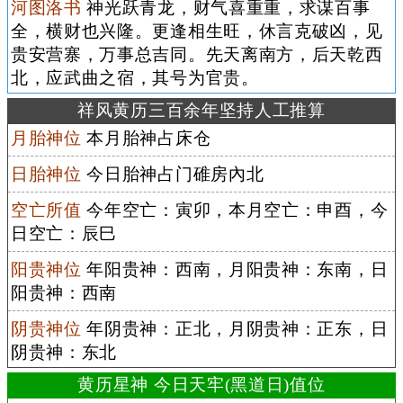
河图洛书
神光跃青龙，财气喜重重，求谋百事
全，横财也兴隆。更逢相生旺，休言克破凶，见
贵安营寨，万事总吉同。先天离南方，后天乾西
北，应武曲之宿，其号为官贵。
祥风黄历三百余年坚持人工推算
月胎神位
本月胎神占床仓
日胎神位
今日胎神占门碓房內北
空亡所值
今年空亡：寅卯，本月空亡：申酉，今
日空亡：辰巳
阳贵神位
年阳贵神：西南，月阳贵神：东南，日
阳贵神：西南
阴贵神位
年阴贵神：正北，月阴贵神：正东，日
阴贵神：东北
黄历星神 今日天牢(黑道日)值位