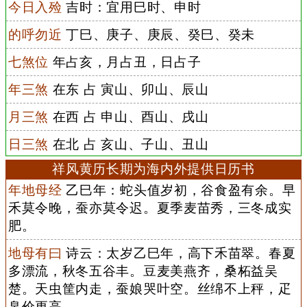
今日入殓
吉时：宜用巳时、申时
的呼勿近
丁巳、庚子、庚辰、癸巳、癸未
七煞位
年占亥，月占丑，日占子
年三煞
在东 占 寅山、卯山、辰山
月三煞
在西 占 申山、酉山、戌山
日三煞
在北 占 亥山、子山、丑山
祥风黄历长期为海内外提供日历书
年地母经
乙巳年：蛇头值岁初，谷食盈有余。早
禾莫令晚，蚕亦莫令迟。夏季麦苗秀，三冬成实
肥。
地母有曰
诗云：太岁乙巳年，高下禾苗翠。春夏
多漂流，秋冬五谷丰。豆麦美燕齐，桑柘益吴
楚。天虫筐内走，蚕娘哭叶空。丝绵不上秤，疋
帛价更高