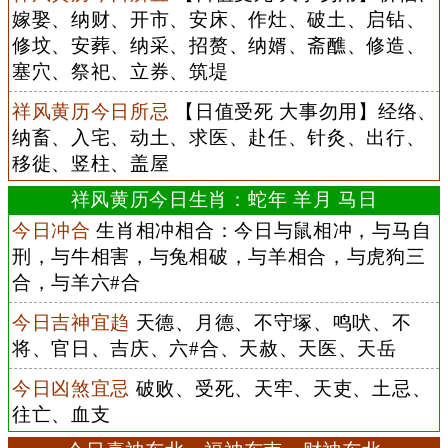
嫁娶、纳财、开市、安床、作灶、破土、启钻、
修坟、安葬、纳采、招赘、纳婿、斋醮、修造、
塞穴、祭祀、立券、筑堤
祥风黄历今日所忌
【日值受死 大事勿用】经络、
纳畜、入宅、动土、求医、赴任、针灸、出行、
移徙、竖柱、盖屋
祥风黄历今日生肖：蛇年 羊月 马日
今日冲合
生肖相冲相合：今日与鼠相冲，与马自
刑，与牛相害，与兔相破，与羊相合，与虎狗三
合，与羊六#合
今日吉神宜趋
天德、月德、不守塚、鸣吠、不
将、官日、吉庆、六#合、天赦、天医、天岳
今日凶煞宜忌
破败、受死、天牢、天吏、土忌、
往亡、血支