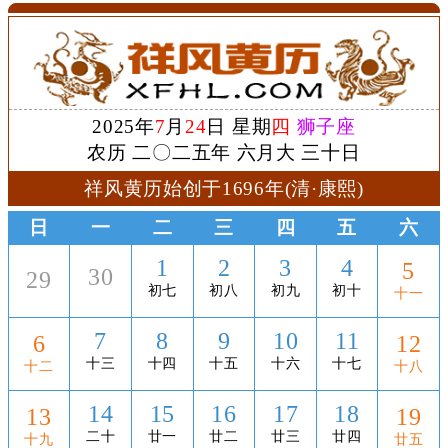
2025年
7
月
24
日 星期
四
狮子座
农历 二〇二五年 六月大 三十日
祥风黄历始创于1696年(清·康熙)
日
一
二
三
四
五
六
1
2
3
4
5
30
29
初七
初八
初九
初十
十一
7
8
9
10
11
6
12
十三
十四
十五
十六
十七
十二
十八
14
15
16
17
18
13
19
二十
廿一
廿二
廿三
廿四
十九
廿五