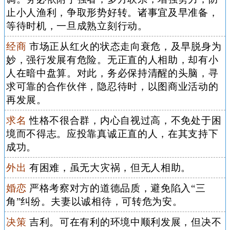
止小人渔利，争取形势好转。诸事宜及早准备，
等待时机，一旦成熟立刻行动。
经商
市场正从红火的状态走向衰危，及早脱身为
妙，强行发展有危险。无正直的人相助，却有小
人在暗中盘算。对此，务必保持清醒的头脑，寻
求可靠的合作伙伴，隐忍待时，以图商业活动的
再发展。
求名
性格不很合群，内心自视过高，不免处于困
境而不得志。应投靠真诚正直的人，在其支持下
成功。
外出
有困难，虽无大灾祸，但无人相助。
婚恋
严格考察对方的道德品质，避免陷入“三
角”纠纷。夫妻以诚相待，可转危为安。
决策
吉利。可在有利的环境中顺利发展，但决不