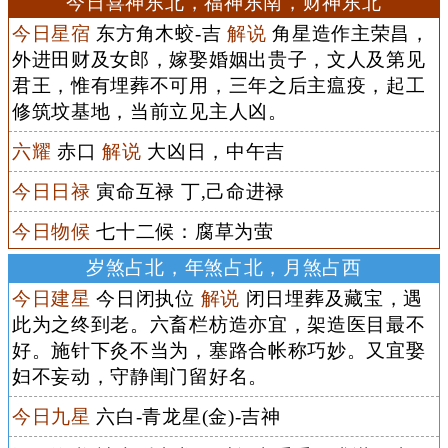
今日喜神东北，福神东南，财神东北
今日星宿
东方角木蛟-吉
解说
角星造作主荣昌，
外进田财及女郎，嫁娶婚姻出贵子，文人及第见
君王，惟有埋葬不可用，三年之后主瘟疫，起工
修筑坟基地，当前立见主人凶。
六耀
赤口
解说
大凶日，中午吉
今日日禄
寅命互禄 丁,己命进禄
今日物候
七十二候：腐草为萤
岁煞占北，年煞占北，月煞占西
今日建星
今日闭执位
解说
闭日埋葬及藏宝，遇
此为之终到老。六畜栏枋造亦宜，架造医目最不
好。施针下灸不当为，塞路合帐称巧妙。又宜娶
妇不妄动，守静闺门留好名。
今日九星
六白-青龙星(金)-吉神