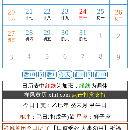
21
22
23
24
25
20
26
廿七
廿八
廿九
三十
初一
廿六
初二
28
29
30
31
27
1
2
初四
初五
初六
初七
初三
4
5
6
7
8
3
9
后10
5
后1
今天
前1
5
前10
日历表中
红线
为加班，
绿线
为调休
祥风黄历 xfhl.com
点击打赏支持
今日干支：乙巳年 癸未月 甲午日
相冲
：马日冲(戊子)鼠
星座
：狮子座
祥风黄历今日所宜
【日值受死 大事勿用】祈福、