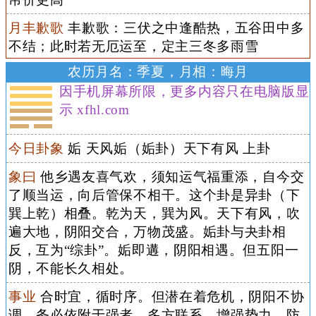
月丰歉歌
丰歉歌：三伏之中逢酷热，五谷田中多
不结；此时若无厄运至，定主三冬多雨雪
农历月名：季夏，月相：晦月
因手机屏幕所限，更多内容只在电脑版显
示 xfhl.com
今日卦象
姤 天风姤（姤卦）天下有风 上卦
象曰
他乡遇友喜气欢，须知运气福重添，自今交
了顺当运，向后管保不相干。这个卦是异卦（下
巽上乾）相叠。乾为天，巽为风。天下有风，吹
遍大地，阴阳交合，万物茂盛。姤卦与夬卦相
反，互为“综卦”。姤即遘，阴阳相遇。但五阳一
阴，不能长久相处。
事业
合时宜，循时序。但潜在着危机，阴阳不协
调。务必依附于强者，多方联系，增强势力，防