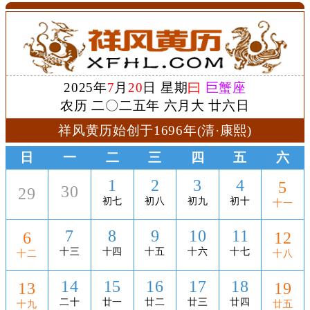
2025年
7
月
20
日 星期
曰
巨蟹座
农历 二〇二五年 六月大 廿六日
祥风黄历始创于1696年(清·康熙)
日
一
二
三
四
五
六
1
2
3
4
5
30
29
初七
初八
初九
初十
十一
7
8
9
10
11
6
12
十三
十四
十五
十六
十七
十二
十八
14
15
16
17
18
13
19
二十
廿一
廿二
廿三
廿四
十九
廿五