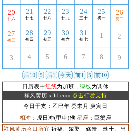
21
22
23
24
25
20
26
廿七
廿八
廿九
三十
初一
廿六
初二
28
29
30
31
27
1
2
初四
初五
初六
初七
初三
4
5
6
7
8
3
9
后10
5
后1
今天
前1
5
前10
日历表中
红线
为加班，
绿线
为调休
祥风黄历 xfhl.com
点击打赏支持
今日干支：乙巳年 癸未月 庚寅日
相冲
：虎日冲(甲申)猴
星座
：巨蟹座
祥风黄历今日所宜
祈福、嫁娶、修造、动土、出