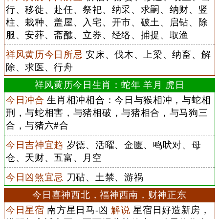
行、移徙、赴任、祭祀、纳采、求嗣、纳财、竖
柱、栽种、盖屋、入宅、开市、破土、启钻、除
服、安葬、斋醮、立券、经络、捕捉、取渔
祥风黄历今日所忌
安床、伐木、上梁、纳畜、解
除、求医、行舟
祥风黄历今日生肖：蛇年 羊月 虎日
今日冲合
生肖相冲相合：今日与猴相冲，与蛇相
刑，与蛇相害，与猪相破，与猪相合，与马狗三
合，与猪六#合
今日吉神宜趋
岁德、活曜、金匮、鸣吠对、母
仓、天财、五富、月空
今日凶煞宜忌
刀砧、土禁、游祸
今日喜神西北，福神西南，财神正东
今日星宿
南方星日马-凶
解说
星宿日好造新房，