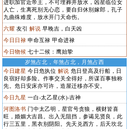
进职加官近帝王，不可埋葬并放水，凶星临位女
人亡，生离死别无心恋，要自归休别嫁郎，孔子
九曲殊难度，放水开门天命伤。
六耀
友引
解说
早晚吉，白天凶
今日日禄
申命互禄 甲命进禄
今日物候
七十二候：鹰始挚
岁煞占北，年煞占北，月煞占西
今日建星
今日危执位
解说
危日登高及行船，日
良宿好却多险。作事交关全得好，所谋百事独称
先。危日安床亦可许，造屋迁移亦不安。
今日九星
一白-太乙星(水)-吉神
河图洛书
门中太乙明，星官号贪狼，横财皆喜
旺，婚姻大吉昌。出入无阻挡，参谒见贤良，此
行三五里，黑衣别阴阳。先天兑西方，后天坎北