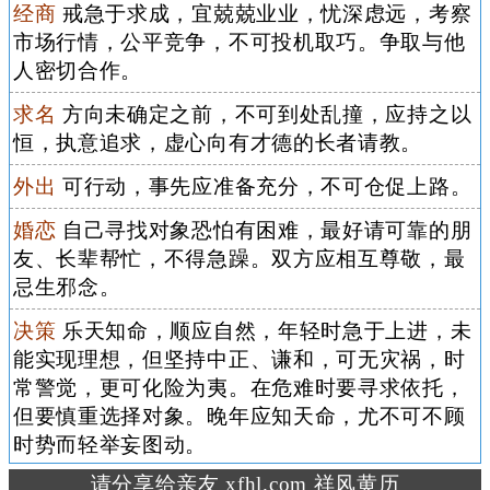
经商
戒急于求成，宜兢兢业业，忧深虑远，考察
市场行情，公平竞争，不可投机取巧。争取与他
人密切合作。
求名
方向未确定之前，不可到处乱撞，应持之以
恒，执意追求，虚心向有才德的长者请教。
外出
可行动，事先应准备充分，不可仓促上路。
婚恋
自己寻找对象恐怕有困难，最好请可靠的朋
友、长辈帮忙，不得急躁。双方应相互尊敬，最
忌生邪念。
决策
乐天知命，顺应自然，年轻时急于上进，未
能实现理想，但坚持中正、谦和，可无灾祸，时
常警觉，更可化险为夷。在危难时要寻求依托，
但要慎重选择对象。晚年应知天命，尤不可不顾
时势而轻举妄图动。
请分享给亲友 xfhl.com 祥风黄历