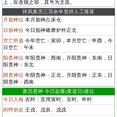
上，应贪狼之宿，其号为文昌。
祥风黄历三百余年坚持人工推算
月胎神位
本月胎神占床仓
日胎神位
今日胎神碓磨炉外正北
空亡所值
今年空亡：寅卯，本月空亡：申酉，今
日空亡：午未
阳贵神位
年阳贵神：西南，月阳贵神：东南，日
阳贵神：东北
阴贵神位
年阴贵神：正北，月阴贵神：正东，日
阴贵神：西南
黄历星神 今日金匮(黄道日)值位
今日入殓
吉时：宜用寅时、丑时、申时
的呼勿近
壬戌、戊辰、戊戌