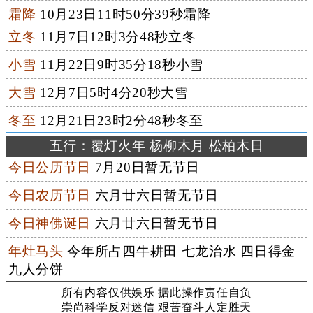
霜降
10月23日11时50分39秒霜降
立冬
11月7日12时3分48秒立冬
小雪
11月22日9时35分18秒小雪
大雪
12月7日5时4分20秒大雪
冬至
12月21日23时2分48秒冬至
五行：覆灯火年 杨柳木月 松柏木日
今日公历节日
7月20日暂无节日
今日农历节日
六月廿六日暂无节日
今日神佛诞日
六月廿六日暂无节日
年灶马头
今年所占四牛耕田 七龙治水 四日得金
九人分饼
所有内容仅供娱乐 据此操作责任自负
崇尚科学反对迷信 艰苦奋斗人定胜天