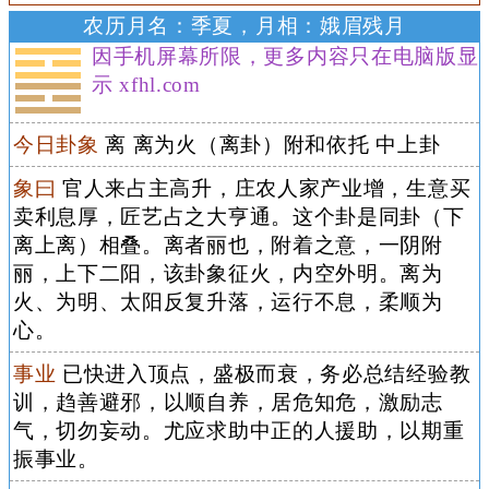
农历月名：季夏，月相：娥眉残月
因手机屏幕所限，更多内容只在电脑版显
示 xfhl.com
今日卦象
离 离为火（离卦）附和依托 中上卦
象曰
官人来占主高升，庄农人家产业增，生意买
卖利息厚，匠艺占之大亨通。这个卦是同卦（下
离上离）相叠。离者丽也，附着之意，一阴附
丽，上下二阳，该卦象征火，内空外明。离为
火、为明、太阳反复升落，运行不息，柔顺为
心。
事业
已快进入顶点，盛极而衰，务必总结经验教
训，趋善避邪，以顺自养，居危知危，激励志
气，切勿妄动。尤应求助中正的人援助，以期重
振事业。