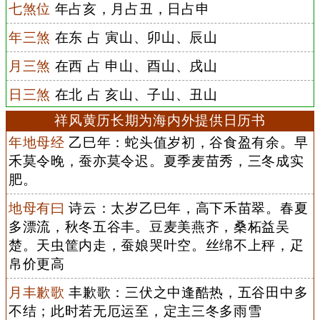
七煞位
年占亥，月占丑，日占申
年三煞
在东 占 寅山、卯山、辰山
月三煞
在西 占 申山、酉山、戌山
日三煞
在北 占 亥山、子山、丑山
祥风黄历长期为海内外提供日历书
年地母经
乙巳年：蛇头值岁初，谷食盈有余。早
禾莫令晚，蚕亦莫令迟。夏季麦苗秀，三冬成实
肥。
地母有曰
诗云：太岁乙巳年，高下禾苗翠。春夏
多漂流，秋冬五谷丰。豆麦美燕齐，桑柘益吴
楚。天虫筐内走，蚕娘哭叶空。丝绵不上秤，疋
帛价更高
月丰歉歌
丰歉歌：三伏之中逢酷热，五谷田中多
不结；此时若无厄运至，定主三冬多雨雪