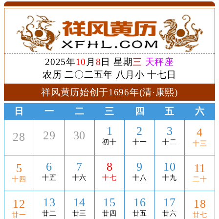
2025年
10
月
8
日 星期
三
天秤座
农历 二〇二五年 八月小 十七日
祥风黄历始创于1696年(清·康熙)
日
一
二
三
四
五
六
1
2
3
4
29
30
28
初十
十一
十二
十三
6
7
8
9
10
5
11
十五
十六
十七
十八
十九
十四
二十
13
14
15
16
17
12
18
廿二
廿三
廿四
廿五
廿六
廿一
廿七