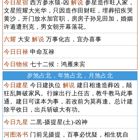
今日星宿
西方参水猿-凶
解说
参星造作旺人家，
文星照耀大光华，只因造作田财旺，埋葬招疾哭
黄沙，开门放水加官职，房房子孙见田加，婚姻
许遁遭刑克，男女朝开幕落花。
六耀
大安
解说
万事化吉，宜办喜事
今日日禄
申命互禄
今日物候
七十二候：鸿雁来宾
岁煞占北，年煞占北，月煞占北
今日建星
今日建执位
解说
建日相逢造葬凶，颠
狂乱舞破家风。行嫁出行上任吉，教牛教马此事
通。建日可谋本为事，若改前为莫再逢。总计建
除平收日，出兵斩破大有功。
今日九星
二黒-摄提星(土)-凶神
河图洛书
门前见摄提，百事必忧疑，相生犹自