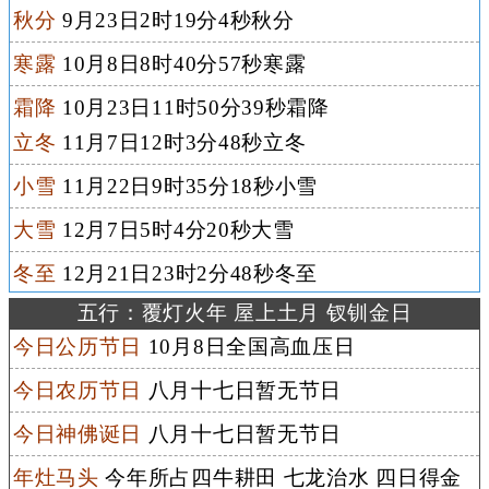
秋分
9月23日2时19分4秒秋分
寒露
10月8日8时40分57秒寒露
霜降
10月23日11时50分39秒霜降
立冬
11月7日12时3分48秒立冬
小雪
11月22日9时35分18秒小雪
大雪
12月7日5时4分20秒大雪
冬至
12月21日23时2分48秒冬至
五行：覆灯火年 屋上土月 钗钏金日
今日公历节日
10月8日全国高血压日
今日农历节日
八月十七日暂无节日
今日神佛诞日
八月十七日暂无节日
年灶马头
今年所占四牛耕田 七龙治水 四日得金