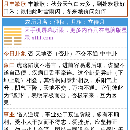
月丰歉歌
丰歉歌：秋分天气白云多，到处欢歌好
田禾；最怕此时雷雨闪，冬来粮价问如何
农历月名：仲秋，月相：立待月
因手机屏幕所限，更多内容只在电脑版显
示 xfhl.com
今日卦象
否 天地否（否卦）不交不通 中中卦
象曰
虎落陷坑不堪言，进前容易退后难，谋望不
遂自己便，疾病口舌事牵连。这个卦是异卦（下
坤上乾）相叠，其结构同泰卦相反，系阳气上
升，阴气下降，天地不交，万物不通。它们彼此
为“综卦”，表明泰极而否，否极泰来，互为因
果。
事业
陷入逆境，事业处于衰退阶段，多有不顺
利。受小人干扰而不得志，爱挫折。应坚持正
道，勿与小人合流，团结志同道合者，自保以等