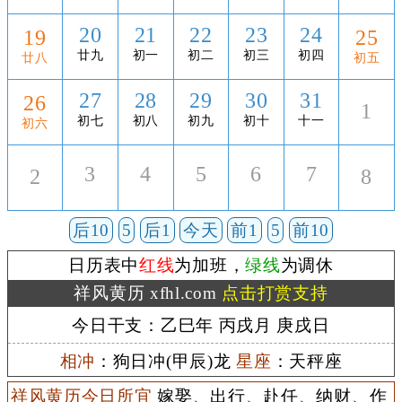
20
21
22
23
24
19
25
廿九
初一
初二
初三
初四
廿八
初五
27
28
29
30
31
26
1
初七
初八
初九
初十
十一
初六
3
4
5
6
7
2
8
后10
5
后1
今天
前1
5
前10
日历表中
红线
为加班，
绿线
为调休
祥风黄历 xfhl.com
点击打赏支持
今日干支：乙巳年 丙戌月 庚戌日
相冲
：狗日冲(甲辰)龙
星座
：天秤座
祥风黄历今日所宜
嫁娶、出行、赴任、纳财、作