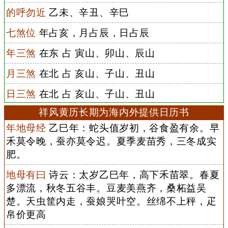
的呼勿近
乙未、辛丑、辛巳
七煞位
年占亥，月占辰，日占辰
年三煞
在东 占 寅山、卯山、辰山
月三煞
在北 占 亥山、子山、丑山
日三煞
在北 占 亥山、子山、丑山
祥风黄历长期为海内外提供日历书
年地母经
乙巳年：蛇头值岁初，谷食盈有余。早
禾莫令晚，蚕亦莫令迟。夏季麦苗秀，三冬成实
肥。
地母有曰
诗云：太岁乙巳年，高下禾苗翠。春夏
多漂流，秋冬五谷丰。豆麦美燕齐，桑柘益吴
楚。天虫筐内走，蚕娘哭叶空。丝绵不上秤，疋
帛价更高