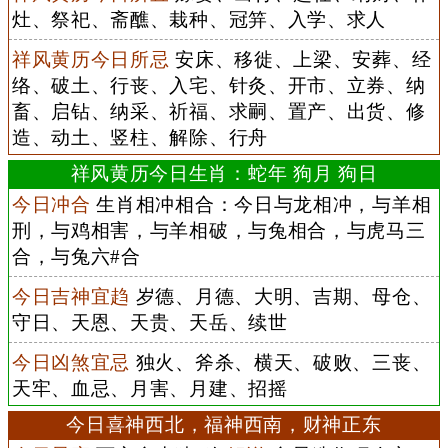
灶、祭祀、斋醮、栽种、冠笄、入学、求人
祥风黄历今日所忌
安床、移徙、上梁、安葬、经
络、破土、行丧、入宅、针灸、开市、立券、纳
畜、启钻、纳采、祈福、求嗣、置产、出货、修
造、动土、竖柱、解除、行舟
祥风黄历今日生肖：蛇年 狗月 狗日
今日冲合
生肖相冲相合：今日与龙相冲，与羊相
刑，与鸡相害，与羊相破，与兔相合，与虎马三
合，与兔六#合
今日吉神宜趋
岁德、月德、大明、吉期、母仓、
守日、天恩、天贵、天岳、续世
今日凶煞宜忌
独火、斧杀、横天、破败、三丧、
天牢、血忌、月害、月建、招摇
今日喜神西北，福神西南，财神正东