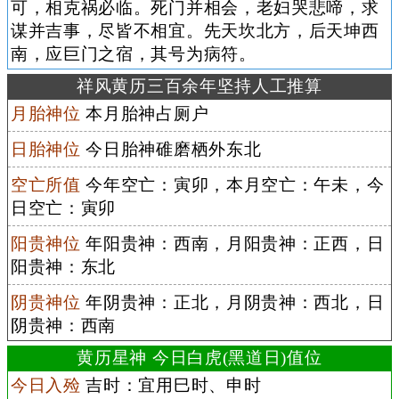
可，相克祸必临。死门并相会，老妇哭悲啼，求
谋并吉事，尽皆不相宜。先天坎北方，后天坤西
南，应巨门之宿，其号为病符。
祥风黄历三百余年坚持人工推算
月胎神位
本月胎神占厕户
日胎神位
今日胎神碓磨栖外东北
空亡所值
今年空亡：寅卯，本月空亡：午未，今
日空亡：寅卯
阳贵神位
年阳贵神：西南，月阳贵神：正西，日
阳贵神：东北
阴贵神位
年阴贵神：正北，月阴贵神：西北，日
阴贵神：西南
黄历星神 今日白虎(黑道日)值位
今日入殓
吉时：宜用巳时、申时