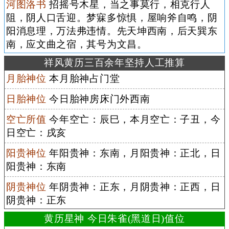
河图洛书
招摇号木星，当之事莫行，相克行人
阻，阴人口舌迎。梦寐多惊惧，屋响斧自鸣，阴
阳消息理，万法弗违情。先天坤西南，后天巽东
南，应文曲之宿，其号为文昌。
祥风黄历三百余年坚持人工推算
月胎神位
本月胎神占门堂
日胎神位
今日胎神房床门外西南
空亡所值
今年空亡：辰巳，本月空亡：子丑，今
日空亡：戌亥
阳贵神位
年阳贵神：东南，月阳贵神：正北，日
阳贵神：东南
阴贵神位
年阴贵神：正东，月阴贵神：正西，日
阴贵神：正东
黄历星神 今日朱雀(黑道日)值位