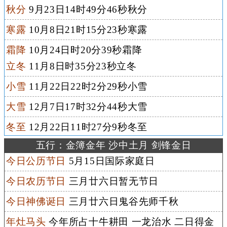
秋分
9月23日14时49分46秒秋分
寒露
10月8日21时15分23秒寒露
霜降
10月24日时20分39秒霜降
立冬
11月8日时35分23秒立冬
小雪
11月22日22时2分29秒小雪
大雪
12月7日17时32分44秒大雪
冬至
12月22日11时27分9秒冬至
五行：金簿金年 沙中土月 剑锋金日
今日公历节日
5月15日国际家庭日
今日农历节日
三月廿六日暂无节日
今日神佛诞日
三月廿六日鬼谷先师千秋
年灶马头
今年所占十牛耕田 一龙治水 二日得金