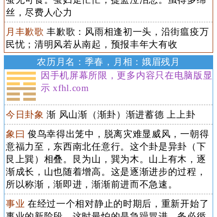
丝，尽费人心力
月丰歉歌
丰歉歌：风雨相逢初一头，沿街瘟疫万
民忧；清明风若从南起，预报丰年大有收
农历月名：季春，月相：娥眉残月
因手机屏幕所限，更多内容只在电脑版显
示 xfhl.com
今日卦象
渐 风山渐（渐卦）渐进蓄德 上上卦
象曰
俊鸟幸得出笼中，脱离灾难显威风，一朝得
意福力至，东西南北任意行。这个卦是异卦（下
艮上巽）相叠。艮为山，巽为木。山上有木，逐
渐成长，山也随着增高。这是逐渐进步的过程，
所以称渐，渐即进，渐渐前进而不急速。
事业
在经过一个相对静止的时期后，重新开始了
事业的新阶段。这时最怕的是急躁冒进，务必循