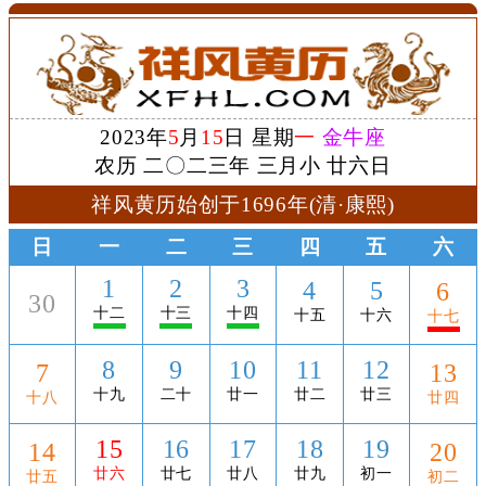
2023年
5
月
15
日 星期
一
金牛座
农历 二〇二三年 三月小 廿六日
祥风黄历始创于1696年(清·康熙)
日
一
二
三
四
五
六
1
2
3
4
5
6
30
十二
十三
十四
十五
十六
十七
8
9
10
11
12
7
13
十九
二十
廿一
廿二
廿三
十八
廿四
15
16
17
18
19
14
20
廿六
廿七
廿八
廿九
初一
廿五
初二