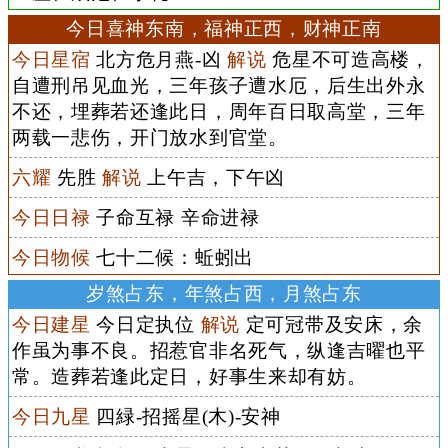
今日喜神东南，福神正西，财神正南
今日星宿
北方危月燕-凶
解说
危星不可造高楼，
自遭刑吊见血光，三年孩子遭水厄，后生出外永
不还，埋葬若还逢此日，周年百日取高堂，三年
两载一悲伤，开门放水到官堂。
六耀
先胜
解说
上午吉，下午凶
今日日禄
子命互禄 辛命进禄
今日物候
七十二候：蚯蚓出
岁煞占东，年煞占西，月煞占东
今日建星
今日定执位
解说
定可冠带及安床，余
作虽为事不良。招惹官非名死气，纵逢吉曜也平
常。造葬若逢此定日，好事生来却有妨。
今日九星
四緑-招摇星(木)-安神