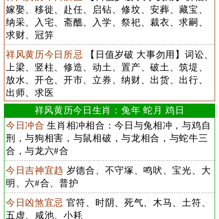
嫁娶、移徙、赴任、启钻、修坟、安葬、藏宝、
纳采、入宅、斋醮、入学、祭祀、裁衣、求嗣、
求财、冠笄
祥风黄历今日所忌
【日值岁破 大事勿用】词讼、
上梁、竖柱、修造、动土、置产、破土、筑堤、
放水、开仓、开市、立券、纳财、出货、出行、
出师、求医
祥风黄历今日生肖：兔年 蛇月 鸡日
今日冲合
生肖相冲相合：今日与兔相冲，与鸡自
刑，与狗相害，与鼠相破，与龙相合，与蛇牛三
合，与龙六#合
今日吉神宜趋
岁德合、不守塚、鸣吠、宝光、大
明、六#合、普护
今日凶煞宜忌
官符、时阴、死气、木马、土符、
五虚、咸池、小耗