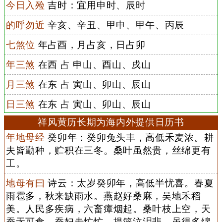
今日入殓
吉时：宜用申时、辰时
的呼勿近
辛亥、辛丑、甲申、甲午、丙辰
七煞位
年占酉，月占亥，日占卯
年三煞
在西 占 申山、酉山、戌山
月三煞
在东 占 寅山、卯山、辰山
日三煞
在东 占 寅山、卯山、辰山
祥风黄历长期为海内外提供日历书
年地母经
癸卯年：癸卯兔头丰，高低禾麦浓。耕
夫皆勤种，贮积在三冬。桑叶虽然贵，丝绵更有
工。
地母有曰
诗云：太岁癸卯年，高低半忧喜。春夏
雨雹多，秋来缺雨水。燕赵好桑麻，吴地禾稻
美。人民多疾病，六畜瘴烟起。桑叶枝上空，天
蚕无可食。蚕妇走忙忙，提篮泣泪悲。虽得多绵