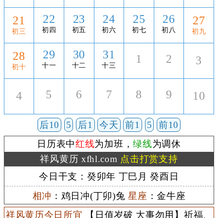
22
23
24
25
26
21
27
初四
初五
初六
初七
初八
初三
初九
29
30
31
28
1
2
3
十一
十二
十三
初十
5
6
7
8
9
4
10
后10
5
后1
今天
前1
5
前10
日历表中
红线
为加班，
绿线
为调休
祥风黄历 xfhl.com
点击打赏支持
今日干支：癸卯年 丁巳月 癸酉日
相冲
：鸡日冲(丁卯)兔
星座
：金牛座
祥风黄历今日所宜
【日值岁破 大事勿用】祈福、