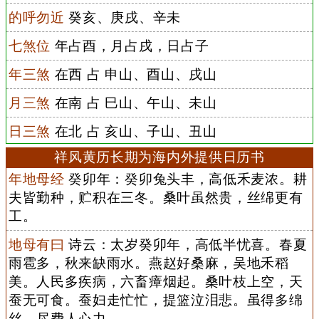
的呼勿近
癸亥、庚戌、辛未
七煞位
年占酉，月占戌，日占子
年三煞
在西 占 申山、酉山、戌山
月三煞
在南 占 巳山、午山、未山
日三煞
在北 占 亥山、子山、丑山
祥风黄历长期为海内外提供日历书
年地母经
癸卯年：癸卯兔头丰，高低禾麦浓。耕
夫皆勤种，贮积在三冬。桑叶虽然贵，丝绵更有
工。
地母有曰
诗云：太岁癸卯年，高低半忧喜。春夏
雨雹多，秋来缺雨水。燕赵好桑麻，吴地禾稻
美。人民多疾病，六畜瘴烟起。桑叶枝上空，天
蚕无可食。蚕妇走忙忙，提篮泣泪悲。虽得多绵
丝，尽费人心力