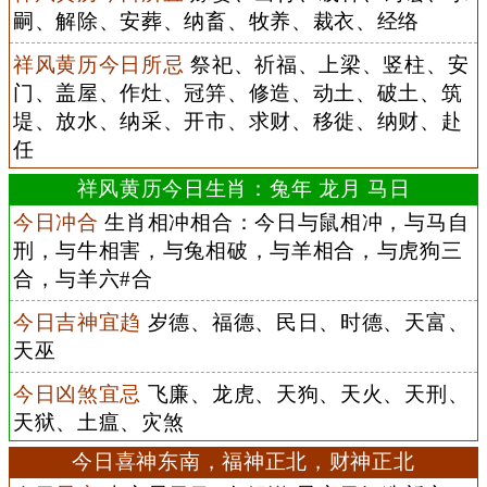
嗣、解除、安葬、纳畜、牧养、裁衣、经络
祥风黄历今日所忌
祭祀、祈福、上梁、竖柱、安
门、盖屋、作灶、冠笄、修造、动土、破土、筑
堤、放水、纳采、开市、求财、移徙、纳财、赴
任
祥风黄历今日生肖：兔年 龙月 马日
今日冲合
生肖相冲相合：今日与鼠相冲，与马自
刑，与牛相害，与兔相破，与羊相合，与虎狗三
合，与羊六#合
今日吉神宜趋
岁德、福德、民日、时德、天富、
天巫
今日凶煞宜忌
飞廉、龙虎、天狗、天火、天刑、
天狱、土瘟、灾煞
今日喜神东南，福神正北，财神正北