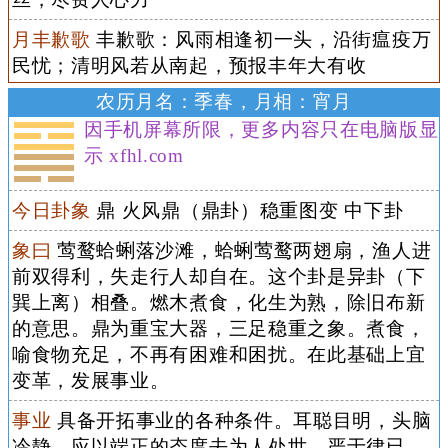
月丰歉歌
丰歉歌：风雨相逢初一头，沿街瘟疫万
民忧；清明风若从南起，预报丰年大有收
农历月名：季春，月相：宵月
因手机屏幕所限，更多内容只在电脑版显
示 xfhl.com
今日卦象
鼎 火风鼎（鼎卦）稳重图变 中下卦
象曰
莺鹜蛤蜊落沙滩，蛤蜊莺鹜两翅扇，渔人进
前双得利，失走行人却自在。这个卦是异卦（下
巽上离）相叠。燃木煮食，化生为熟，除旧布新
的意思。鼎为重宝大器，三足稳重之象。煮食，
喻食物充足，不再有困难和困扰。在此基础上宜
变革，发展事业。
事业
具备开拓事业的各种条件。耳聪目明，头脑
冷静，应以端正的态度去为人处世，严于律已，