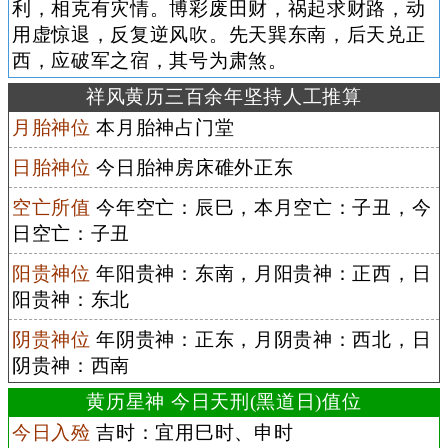
利，相克有灾情。博彩废田财，祸起求财路，动
用虚惊退，反复逆风吹。先天巽东南，后天兑正
西，应破军之宿，其号为肃煞。
祥风黄历三百余年坚持人工推算
月胎神位
本月胎神占门堂
日胎神位
今日胎神房床碓外正东
空亡所值
今年空亡：辰巳，本月空亡：子丑，今
日空亡：子丑
阳贵神位
年阳贵神：东南，月阳贵神：正西，日
阳贵神：东北
阴贵神位
年阴贵神：正东，月阴贵神：西北，日
阴贵神：西南
黄历星神 今日天刑(黑道日)值位
今日入殓
吉时：宜用巳时、申时