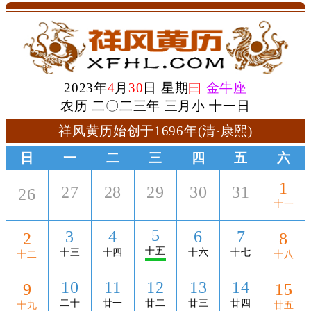
2023年
4
月
30
日 星期
曰
金牛座
农历 二〇二三年 三月小 十一日
祥风黄历始创于1696年(清·康熙)
日
一
二
三
四
五
六
1
27
28
29
30
31
26
十一
5
3
4
6
7
2
8
十五
十三
十四
十六
十七
十二
十八
10
11
12
13
14
9
15
二十
廿一
廿二
廿三
廿四
十九
廿五