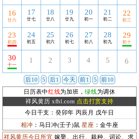
17
18
19
20
21
16
22
廿七
廿八
廿九
初一
初二
廿六
初三
24
25
26
27
28
23
29
初五
初六
初七
初八
初九
初四
初十
30
1
2
3
4
5
6
十一
后10
5
后1
今天
前1
5
前10
日历表中
红线
为加班，
绿线
为调休
祥风黄历 xfhl.com
点击打赏支持
今日干支：癸卯年 丙辰月 戊午日
相冲
：马日冲(壬子)鼠
星座
：金牛座
祥风黄历今日所宜
嫁娶、出行、栽种、词讼、求