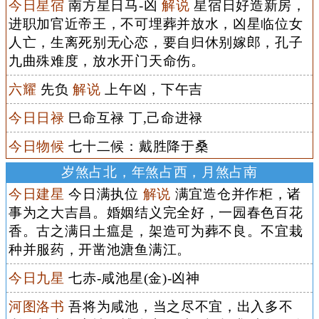
今日星宿
南方星日马-凶
解说
星宿日好造新房，
进职加官近帝王，不可埋葬并放水，凶星临位女
人亡，生离死别无心恋，要自归休别嫁郎，孔子
九曲殊难度，放水开门天命伤。
六耀
先负
解说
上午凶，下午吉
今日日禄
巳命互禄 丁,己命进禄
今日物候
七十二候：戴胜降于桑
岁煞占北，年煞占西，月煞占南
今日建星
今日满执位
解说
满宜造仓并作柜，诸
事为之大吉昌。婚姻结义完全好，一园春色百花
香。古之满日土瘟是，架造可为葬不良。不宜栽
种并服药，开凿池溏鱼满江。
今日九星
七赤-咸池星(金)-凶神
河图洛书
吾将为咸池，当之尽不宜，出入多不