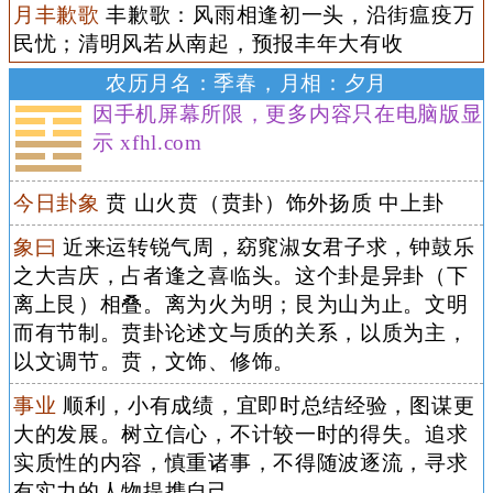
月丰歉歌
丰歉歌：风雨相逢初一头，沿街瘟疫万
民忧；清明风若从南起，预报丰年大有收
农历月名：季春，月相：夕月
因手机屏幕所限，更多内容只在电脑版显
示 xfhl.com
今日卦象
贲 山火贲（贲卦）饰外扬质 中上卦
象曰
近来运转锐气周，窈窕淑女君子求，钟鼓乐
之大吉庆，占者逢之喜临头。这个卦是异卦（下
离上艮）相叠。离为火为明；艮为山为止。文明
而有节制。贲卦论述文与质的关系，以质为主，
以文调节。贲，文饰、修饰。
事业
顺利，小有成绩，宜即时总结经验，图谋更
大的发展。树立信心，不计较一时的得失。追求
实质性的内容，慎重诸事，不得随波逐流，寻求
有实力的人物提携自己。