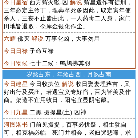
今日星宿
西方觜火猴-凶
解说
觜星造作有徒刑，
三年必定主伶丁，埋葬卒死多因此，取定寅年使
杀人，三丧不止皆由此，一人药毒二人身，家门
田地皆退败，仓库金银化作尘。
六耀
佛灭
解说
万事化凶，大事勿用
今日日禄
子命互禄
今日物候
七十二候：鸣鸠拂其羽
岁煞占东，年煞占西，月煞占南
今日建星
今日收执位
解说
收日娶妻埋葬吉，又
好出行及买庄。若遇宝义专好宿，百为皆美及作
商。架造不宜用收日，阳宅宜显阴宅藏。
今日九星
二黒-摄提星(土)-凶神
河图洛书
门前见摄提，百事必忧疑，相生犹自
可，相克祸必临。死门并相会，老妇哭悲啼，求