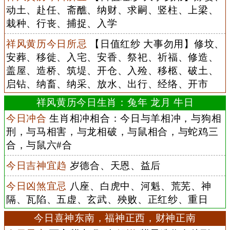
动土、赴任、斋醮、纳财、求嗣、竖柱、上梁、
栽种、行丧、捕捉、入学
祥风黄历今日所忌
【日值红纱 大事勿用】修坟、
安葬、移徙、入宅、安香、祭祀、祈福、修造、
盖屋、造桥、筑堤、开仓、入殓、移柩、破土、
启钻、纳畜、纳采、放水、出行、经络、开市
祥风黄历今日生肖：兔年 龙月 牛日
今日冲合
生肖相冲相合：今日与羊相冲，与狗相
刑，与马相害，与龙相破，与鼠相合，与蛇鸡三
合，与鼠六#合
今日吉神宜趋
岁德合、天恩、益后
今日凶煞宜忌
八座、白虎中、河魁、荒芜、神
隔、瓦陷、五虚、玄武、殃败、正红纱、重日
今日喜神东南，福神正西，财神正南