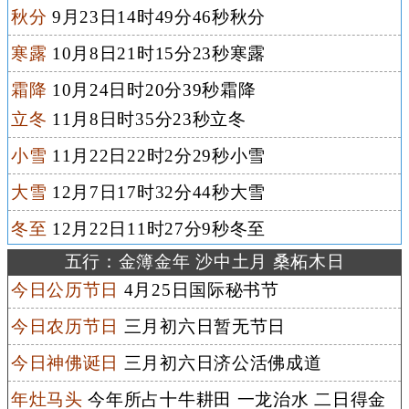
秋分
9月23日14时49分46秒秋分
寒露
10月8日21时15分23秒寒露
霜降
10月24日时20分39秒霜降
立冬
11月8日时35分23秒立冬
小雪
11月22日22时2分29秒小雪
大雪
12月7日17时32分44秒大雪
冬至
12月22日11时27分9秒冬至
五行：金簿金年 沙中土月 桑柘木日
今日公历节日
4月25日国际秘书节
今日农历节日
三月初六日暂无节日
今日神佛诞日
三月初六日济公活佛成道
年灶马头
今年所占十牛耕田 一龙治水 二日得金