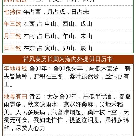
七煞位
年占酉，月占戌，日占未
年三煞
在西 占 申山、酉山、戌山
月三煞
在南 占 巳山、午山、未山
日三煞
在东 占 寅山、卯山、辰山
祥风黄历长期为海内外提供日历书
年地母经
癸卯年：癸卯兔头丰，高低禾麦浓。耕
夫皆勤种，贮积在三冬。桑叶虽然贵，丝绵更有
工。
地母有曰
诗云：太岁癸卯年，高低半忧喜。春夏
雨雹多，秋来缺雨水。燕赵好桑麻，吴地禾稻
美。人民多疾病，六畜瘴烟起。桑叶枝上空，天
蚕无可食。蚕妇走忙忙，提篮泣泪悲。虽得多绵
丝，尽费人心力