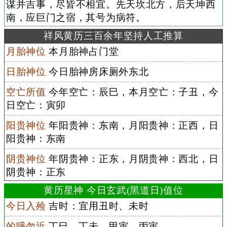
谋并吉事，尽皆不相宜。先天坎北方，后天坤西
南，应巨门之宿，其号为病符。
祥风黄历三百余年坚持人工推算
月胎神位
本月胎神占门堂
日胎神位
今日胎神房床厕外东北
空亡所值
今年空亡：辰巳，本月空亡：子丑，今
日空亡：寅卯
阳贵神位
年阳贵神：东南，月阳贵神：正西，日
阳贵神：东南
阴贵神位
年阴贵神：正东，月阴贵神：西北，日
阴贵神：正东
黄历星神 今日玄武(黑道日)值位
今日入殓
吉时：宜用丑时、未时
的呼勿近
丁巳、丁未、甲寅、丙寅