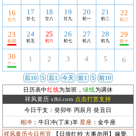
17
18
19
20
21
16
22
廿七
廿八
廿九
初一
初二
廿六
初三
24
25
26
27
28
23
29
初五
初六
初七
初八
初九
初四
初十
30
1
2
3
4
5
6
十一
后10
5
后1
今天
前1
5
前10
日历表中
红线
为加班，
绿线
为调休
祥风黄历 xfhl.com
点击打赏支持
今日干支：癸卯年 丙辰月 癸丑日
相冲
：牛日冲(丁未)羊
星座
：金牛座
祥风黄历今日所宜
【日值红纱 大事勿用】嫁娶、