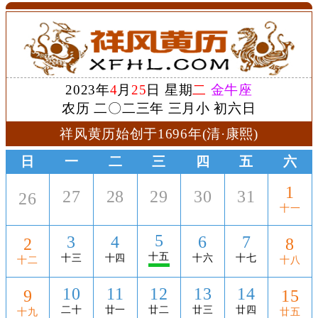
2023年
4
月
25
日 星期
二
金牛座
农历 二〇二三年 三月小 初六日
祥风黄历始创于1696年(清·康熙)
日
一
二
三
四
五
六
1
27
28
29
30
31
26
十一
5
3
4
6
7
2
8
十五
十三
十四
十六
十七
十二
十八
10
11
12
13
14
9
15
二十
廿一
廿二
廿三
廿四
十九
廿五