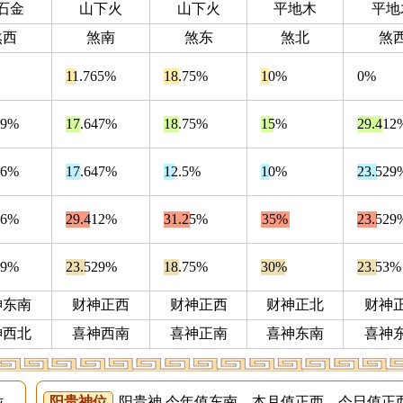
石金
山下火
山下火
平地木
平地
煞西
煞南
煞东
煞北
煞
11.765%
18.75%
10%
0%
79%
17.647%
18.75%
15%
29.412
26%
17.647%
12.5%
10%
23.529
16%
29.412%
31.25%
35%
23.529
79%
23.529%
18.75%
30%
23.53%
神东南
财神正西
财神正西
财神正北
财神
神西北
喜神西南
喜神正南
喜神东南
喜神
位
阳贵神位
阳贵神 今年值东南 本月值正西 今日值