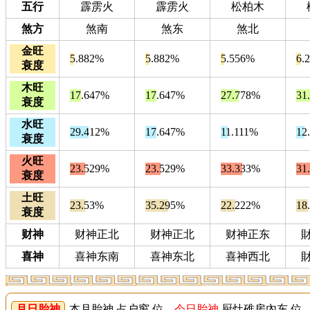
五行
霹雳火
霹雳火
松柏木
煞方
煞南
煞东
煞北
金旺
5.882%
5.882%
5.556%
6.
衰度
木旺
17.647%
17.647%
27.778%
31
衰度
水旺
29.412%
17.647%
11.111%
12
衰度
火旺
23.529%
23.529%
33.333%
31
衰度
土旺
23.53%
35.295%
22.222%
18
衰度
财神
财神正北
财神正北
财神正东
喜神
喜神东南
喜神东北
喜神西北
月日胎神
本月胎神 占户窗 位
今日胎神
厨灶碓房內东 位