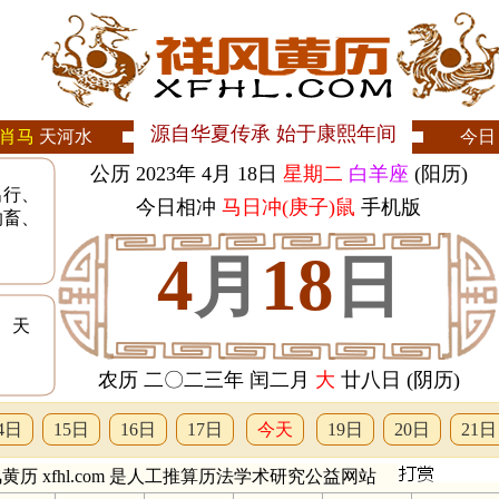
源自华夏传承 始于康熙年间
肖马
天河水
今日
公历 2023年 4月 18日
星期二
白羊座
(阳历)
出行、
今日相冲
马日冲(庚子)鼠
手机版
纳畜、
4
18
月
日
、天
农历 二〇二三年 闰二月
大
廿八日 (阴历)
4日
15日
16日
17日
今天
19日
20日
21日
黄历 xfhl.com 是人工推算历法学术研究公益网站