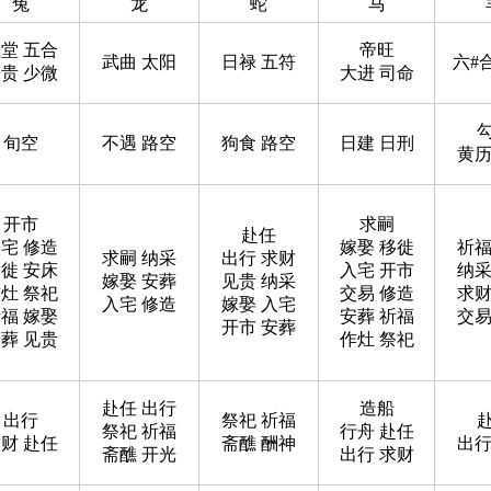
兔
龙
蛇
马
堂 五合
帝旺
武曲 太阳
日禄 五符
六#
贵 少微
大进 司命
旬空
不遇 路空
狗食 路空
日建 日刑
黄历
开市
求嗣
赴任
宅 修造
嫁娶 移徙
祈福
求嗣 纳采
出行 求财
徙 安床
入宅 开市
纳采
嫁娶 安葬
见贵 纳采
灶 祭祀
交易 修造
求财
入宅 修造
嫁娶 入宅
福 嫁娶
安葬 祈福
交易
开市 安葬
葬 见贵
作灶 祭祀
赴任 出行
造船
出行
祭祀 祈福
祭祀 祈福
行舟 赴任
财 赴任
斋醮 酬神
出行
斋醮 开光
出行 求财