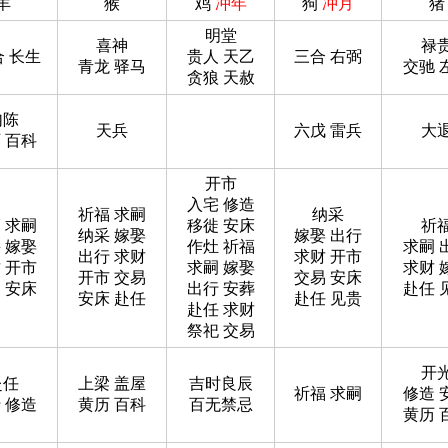
羊
猴
鸡
冲年
狗
冲月
猪
明堂
喜神
禄
合 长生
贵人 天乙
三合 右弼
青龙 驿马
交驰 
贪狼 天赦
勾陈
天兵
六戊 雷兵
大
 百科
开市
入宅 修造
祈福 求嗣
纳采
 求嗣
移徙 安床
祈
纳采 嫁娶
嫁娶 出行
 嫁娶
作灶 祈福
求嗣 
出行 求财
求财 开市
 开市
求嗣 嫁娶
求财 
开市 交易
交易 安床
 安床
出行 安葬
赴任 
安床 赴任
赴任 见贵
赴任 求财
祭祀 交易
开
赴任
上梁 盖屋
吉时良辰
祈福 求嗣
修造 
 修造
黄历 百科
百无禁忌
黄历 