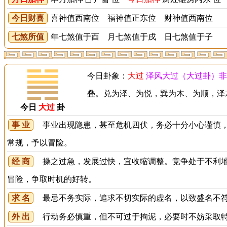
今日财喜
喜神值西南位 福神值正东位 财神值西南位
七煞所值
年七煞值于酉 月七煞值于戌 日七煞值于子
今日卦象：
大过
泽风大过（大过卦）非
叠。兑为泽、为悦，巽为木、为顺，泽
今日
大过
卦
事 业
事业出现隐患，甚至危机四伏，务必十分小心谨慎，
常规，予以冒险。
经 商
操之过急，发展过快，宜收缩调整。竞争处于不利地
冒险，争取时机的好转。
求 名
最忌不务实际，追求不切实际的虚名，以致盛名不符
外 出
行动务必慎重，但不可过于拘泥，必要时不妨采取