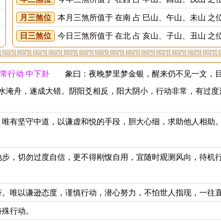
月三煞位
本月三煞所值于 在南 占 巳山、午山、未山 之
日三煞位
今日三煞所值于 在北 占 亥山、子山、丑山 之
常行动 中下卦
象曰：夜晚梦里梦金银，醒来仍不见一文，目下
水淹舟，遂成大错。阴阳爻相反，阳大阴小，行动非常，有过度
唯有坚守中道，以谦虚和悦的手段，胆大心细，求助他人相助
步，切勿过度自信，更不得刚愎自用，宜随时观测风向，待机
。唯以谦逊态度，谨慎行动，潜心努力，不怕世人指现，一往
特殊行动。