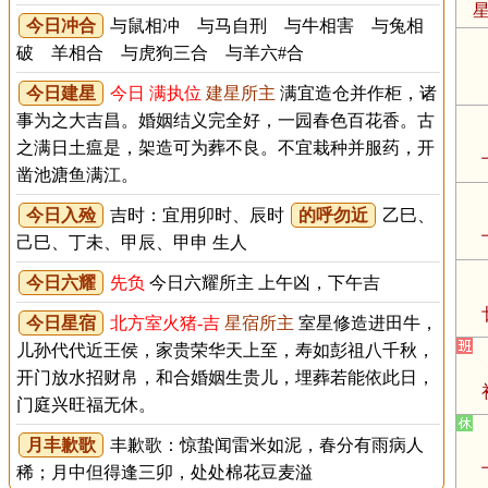
今日冲合
与鼠相冲 与马自刑 与牛相害 与兔相
破 羊相合 与虎狗三合 与羊六#合
今日建星
今日 满执位
建星所主
满宜造仓并作柜，诸
事为之大吉昌。婚姻结义完全好，一园春色百花香。古
之满日土瘟是，架造可为葬不良。不宜栽种并服药，开
凿池溏鱼满江。
今日入殓
吉时：宜用卯时、辰时
的呼勿近
乙巳、
己巳、丁未、甲辰、甲申 生人
今日六耀
先负
今日六耀所主 上午凶，下午吉
今日星宿
北方室火猪-吉
星宿所主
室星修造进田牛，
儿孙代代近王侯，家贵荣华天上至，寿如彭祖八千秋，
开门放水招财帛，和合婚姻生贵儿，埋葬若能依此日，
门庭兴旺福无休。
月丰歉歌
丰歉歌：惊蛰闻雷米如泥，春分有雨病人
稀；月中但得逢三卯，处处棉花豆麦溢