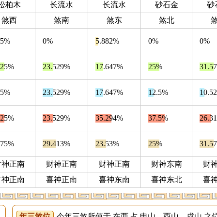
松柏木
长流水
长流水
砂石金
砂
煞西
煞南
煞东
煞北
25%
0%
5.882%
0%
0%
.25%
23.529%
17.647%
25%
31.5
.5%
23.529%
17.647%
12.5%
10.5
.25%
23.529%
35.294%
37.5%
26.3
.75%
29.413%
23.53%
25%
31.5
財神正南
财神正南
财神正南
财神东南
财
財神正南
喜神正南
喜神东南
喜神东北
喜
年三煞位
今年三煞所值于 在西 占 申山、酉山、戌山 之