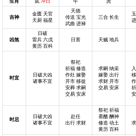
生肖
鼠
冲日
牛
虎
天德
金匮 天官
玉
吉神
传送 宝光
三合 长生
天厨 福星
进
武曲 进禄
日破
凶煞
雷兵 六戊
日害
天贼 地兵
黄历 百科
祭祀
祈福 修造
求嗣 纳采
入
日破大凶
作灶 嫁娶
嫁娶 出行
移
时宜
诸事不宜
开市 移徙
求财 开市
作
安葬 求嗣
交易 安床
祈
交易 安床
安
祭祀 祈福
日破大凶
赴任
斋醮 酬神
时忌
诸事不宜
出行 求财
修造 动土
求
黄历 百科