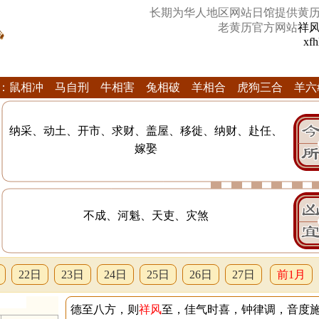
长期为华人地区网站日馆提供黄
老黄历官方网站
祥
xfh
：鼠相冲 马自刑 牛相害 兔相破 羊相合 虎狗三合 羊六
纳采、动土、开市、求财、盖屋、移徙、纳财、赴任、
嫁娶
不成、河魁、天吏、灾煞
22日
23日
24日
25日
26日
27日
前1月
德至八方，则
祥风
至，佳气时喜，钟律调，音度