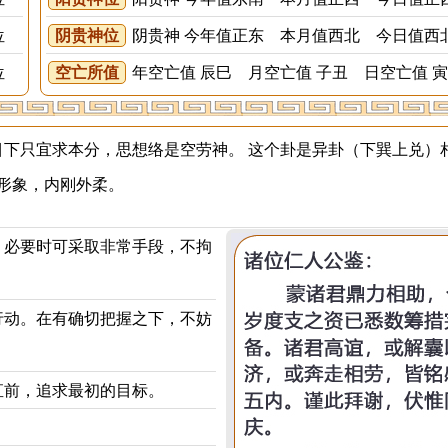
位
阴贵神位
阴贵神 今年值正东 本月值西北 今日值西
位
空亡所值
年空亡值 辰巳 月空亡值 子丑 日空亡值 
只宜求本分，思想络是空劳神。 这个卦是异卦（下巽上兑）
形象，内刚外柔。
。必要时可采取非常手段，不拘
行动。在有确切把握之下，不妨
直前，追求最初的目标。