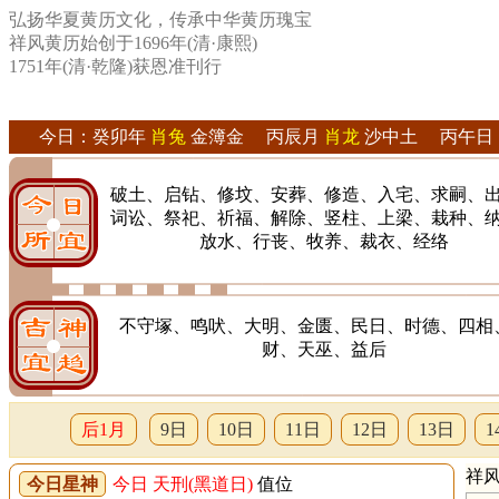
弘扬华夏黄历文化，传承中华黄历瑰宝
祥风黄历始创于1696年(清·康熙)
1751年(清·乾隆)获恩准刊行
今日：癸卯年
肖兔
金簿金 丙辰月
肖龙
沙中土 丙午日
破土、启钻、修坟、安葬、修造、入宅、求嗣、
词讼、祭祀、祈福、解除、竖柱、上梁、栽种、
放水、行丧、牧养、裁衣、经络
不守塚、鸣吠、大明、金匮、民日、时德、四相
财、天巫、益后
后1月
9日
10日
11日
12日
13日
1
祥风
今日星神
今日 天刑(黑道日)
值位