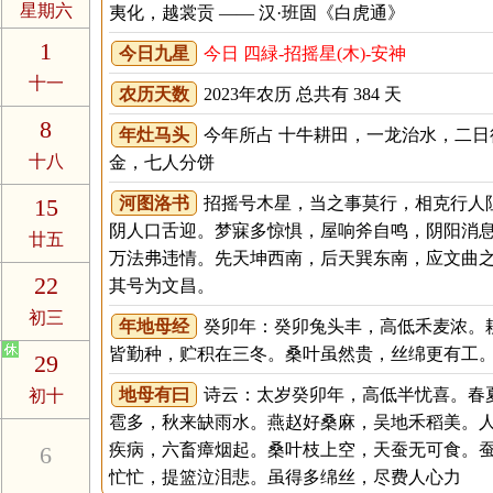
星期六
夷化，越裳贡 —— 汉·班固《白虎通》
1
今日九星
今日 四緑-招摇星(木)-安神
十一
农历天数
2023年农历 总共有 384 天
8
年灶马头
今年所占 十牛耕田，一龙治水，二日
十八
金，七人分饼
15
河图洛书
招摇号木星，当之事莫行，相克行人
阴人口舌迎。梦寐多惊惧，屋响斧自鸣，阴阳消
廿五
万法弗违情。先天坤西南，后天巽东南，应文曲
22
其号为文昌。
初三
年地母经
癸卯年：癸卯兔头丰，高低禾麦浓。
皆勤种，贮积在三冬。桑叶虽然贵，丝绵更有工
29
地母有曰
诗云：太岁癸卯年，高低半忧喜。春
初十
雹多，秋来缺雨水。燕赵好桑麻，吴地禾稻美。
疾病，六畜瘴烟起。桑叶枝上空，天蚕无可食。
6
忙忙，提篮泣泪悲。虽得多绵丝，尽费人心力