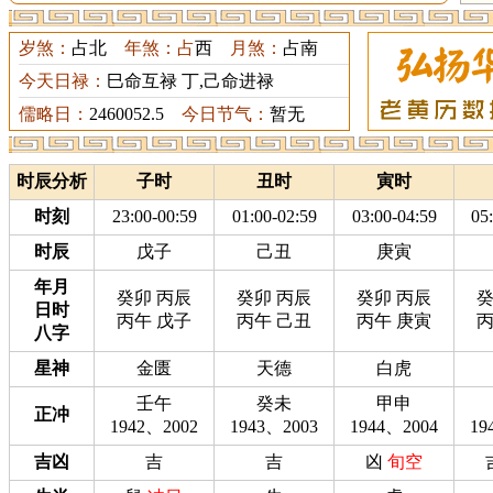
岁煞：
占北
年煞：占
西
月煞：
占南
今天日禄：
巳命互禄 丁,己命进禄
儒略日：
2460052.5
今日节气：
暂无
时辰分析
子时
丑时
寅时
时刻
23:00-00:59
01:00-02:59
03:00-04:59
05
时辰
戊子
己丑
庚寅
年月
癸卯 丙辰
癸卯 丙辰
癸卯 丙辰
癸
日时
丙午 戊子
丙午 己丑
丙午 庚寅
丙
八字
星神
金匮
天德
白虎
壬午
癸未
甲申
正冲
1942、2002
1943、2003
1944、2004
19
吉凶
吉
吉
凶
旬空