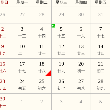
星期日
星期一
星期二
星期三
星期四
星期五
26
27
28
29
30
31
2
3
4
5
6
7
十二
十三
十四
十五
十六
十七
9
10
11
12
13
14
十九
二十
廿一
廿二
廿三
廿四
16
17
18
19
20
21
廿六
廿七
廿八
廿九
初一
初二
23
24
25
26
27
28
初四
初五
初六
初七
初八
初九
30
1
2
3
4
5
十一