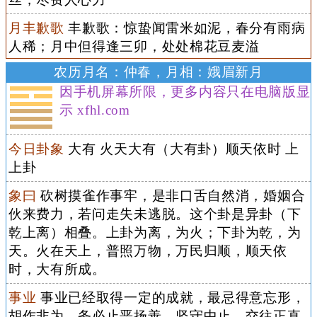
月丰歉歌
丰歉歌：惊蛰闻雷米如泥，春分有雨病
人稀；月中但得逢三卯，处处棉花豆麦溢
农历月名：仲春，月相：娥眉新月
因手机屏幕所限，更多内容只在电脑版显
示 xfhl.com
今日卦象
大有 火天大有（大有卦）顺天依时 上
上卦
象曰
砍树摸雀作事牢，是非口舌自然消，婚姻合
伙来费力，若问走失未逃脱。这个卦是异卦（下
乾上离）相叠。上卦为离，为火；下卦为乾，为
天。火在天上，普照万物，万民归顺，顺天依
时，大有所成。
事业
事业已经取得一定的成就，最忌得意忘形，
胡作非为。务必止恶扬善，坚守中止，交往正直