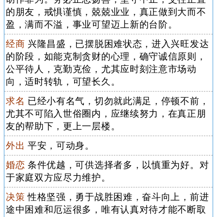
的朋友，戒惧谨慎，兢兢业业，真正做到大而不
盈，满而不溢，事业可望迈上新的台阶。
经商
兴隆昌盛，已摆脱困难状态，进入兴旺发达
的阶段，如能克制贪财的心理，确守诚信原则，
公平待人，克勤克俭，尤其应时刻注意市场动
向，适时转轨，可望长久。
求名
已经小有名气，切勿就此满足，停顿不前，
尤其不可陷入世俗圈内，应继续努力，在真正朋
友的帮助下，更上一层楼。
外出
平安，可动身。
婚恋
条件优越，可供选择者多，以慎重为好。对
于家庭双方应尽力维护。
决策
性格坚强，勇于战胜困难，奋斗向上，前进
途中困难和厄运很多，唯有认真对待才能不断取