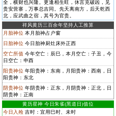
全，横财也兴隆。更逢相生旺，休言克破凶，见
贵安营寨，万事总吉同。先天离南方，后天乾西
北，应武曲之宿，其号为官贵。
祥风黄历三百余年坚持人工推算
月胎神位
本月胎神占户窗
日胎神位
今日胎神厨灶床外正西
空亡所值
今年空亡：辰巳，本月空亡：子丑，今
日空亡：申酉
阳贵神位
年阳贵神：东南，月阳贵神：西南，日
阳贵神：东北
阴贵神位
年阴贵神：正东，月阴贵神：正北，日
阴贵神：正南
黄历星神 今日朱雀(黑道日)值位
今日入殓
吉时：宜用巳时、未时