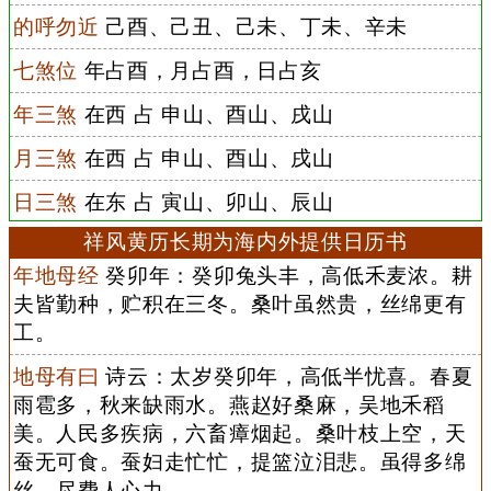
的呼勿近
己酉、己丑、己未、丁未、辛未
七煞位
年占酉，月占酉，日占亥
年三煞
在西 占 申山、酉山、戌山
月三煞
在西 占 申山、酉山、戌山
日三煞
在东 占 寅山、卯山、辰山
祥风黄历长期为海内外提供日历书
年地母经
癸卯年：癸卯兔头丰，高低禾麦浓。耕
夫皆勤种，贮积在三冬。桑叶虽然贵，丝绵更有
工。
地母有曰
诗云：太岁癸卯年，高低半忧喜。春夏
雨雹多，秋来缺雨水。燕赵好桑麻，吴地禾稻
美。人民多疾病，六畜瘴烟起。桑叶枝上空，天
蚕无可食。蚕妇走忙忙，提篮泣泪悲。虽得多绵
丝，尽费人心力