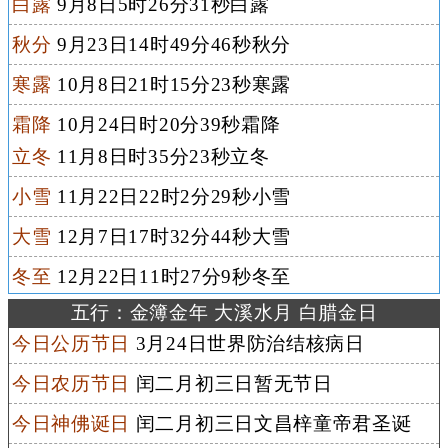
白露
9月8日5时26分31秒白露
秋分
9月23日14时49分46秒秋分
寒露
10月8日21时15分23秒寒露
霜降
10月24日时20分39秒霜降
立冬
11月8日时35分23秒立冬
小雪
11月22日22时2分29秒小雪
大雪
12月7日17时32分44秒大雪
冬至
12月22日11时27分9秒冬至
五行：金簿金年 大溪水月 白腊金日
今日公历节日
3月24日世界防治结核病日
今日农历节日
闰二月初三日暂无节日
今日神佛诞日
闰二月初三日文昌梓童帝君圣诞