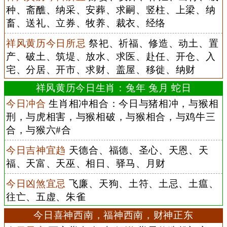
种、斋醮、纳采、安葬、求嗣、竖柱、上梁、纳
畜、送礼、立券、牧养、裁衣、经络
祥风黄历今日所忌
祭祀、祈福、修造、动土、置
产、破土、筑堤、放水、求医、赴任、开仓、入
宅、分居、开市、求财、盖屋、移徙、纳财
祥风黄历今日生肖：兔年 兔月 蛇日
今日冲合
生肖相冲相合：今日与猪相冲，与猴相
刑，与虎相害，与猴相破，与猴相合，与鸡牛三
合，与猴六#合
今日吉神宜趋
天德合、福德、圣心、天恩、天
福、天富、天巫、相日、驿马、月财
今日凶煞宜忌
飞廉、天狗、土符、土忌、土瘟、
往亡、五虚、朱雀
今日喜神西南，福神西南，财神正东