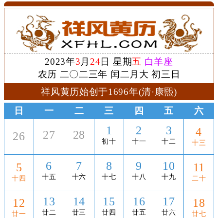
2023年
3
月
24
日 星期
五
白羊座
农历 二〇二三年 闰二月大 初三日
祥风黄历始创于1696年(清·康熙)
日
一
二
三
四
五
六
1
2
3
4
27
28
26
初十
十一
十二
十三
6
7
8
9
10
5
11
十五
十六
十七
十八
十九
十四
二十
13
14
15
16
17
12
18
廿二
廿三
廿四
廿五
廿六
廿一
廿七