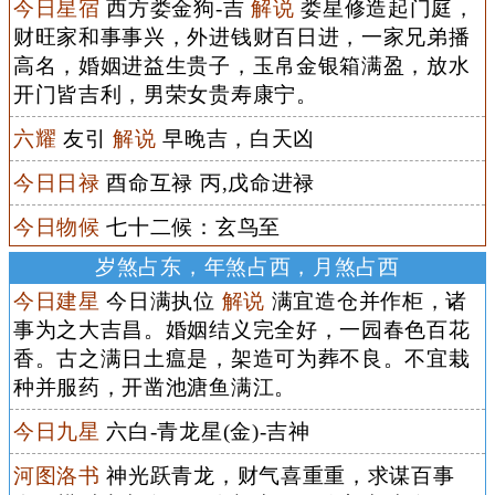
今日星宿
西方娄金狗-吉
解说
娄星修造起门庭，
财旺家和事事兴，外进钱财百日进，一家兄弟播
高名，婚姻进益生贵子，玉帛金银箱满盈，放水
开门皆吉利，男荣女贵寿康宁。
六耀
友引
解说
早晚吉，白天凶
今日日禄
酉命互禄 丙,戊命进禄
今日物候
七十二候：玄鸟至
岁煞占东，年煞占西，月煞占西
今日建星
今日满执位
解说
满宜造仓并作柜，诸
事为之大吉昌。婚姻结义完全好，一园春色百花
香。古之满日土瘟是，架造可为葬不良。不宜栽
种并服药，开凿池溏鱼满江。
今日九星
六白-青龙星(金)-吉神
河图洛书
神光跃青龙，财气喜重重，求谋百事