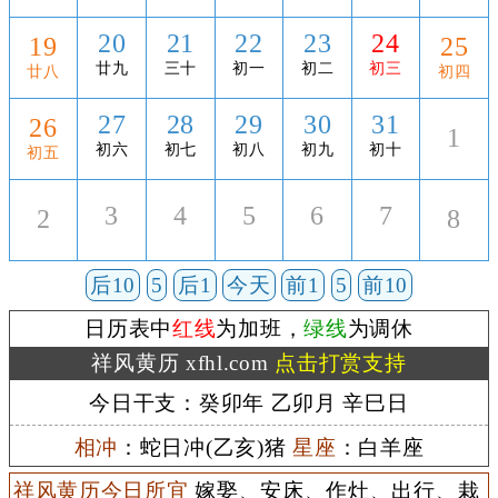
20
21
22
23
24
19
25
廿九
三十
初一
初二
初三
廿八
初四
27
28
29
30
31
26
1
初六
初七
初八
初九
初十
初五
3
4
5
6
7
2
8
后10
5
后1
今天
前1
5
前10
日历表中
红线
为加班，
绿线
为调休
祥风黄历 xfhl.com
点击打赏支持
今日干支：癸卯年 乙卯月 辛巳日
相冲
：蛇日冲(乙亥)猪
星座
：白羊座
祥风黄历今日所宜
嫁娶、安床、作灶、出行、栽