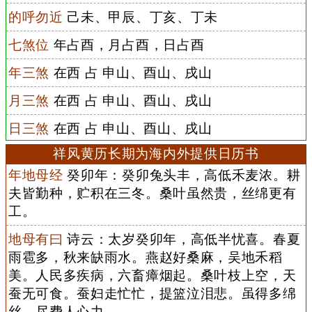
的呼勿近
己未、甲辰、丁亥、丁未
七煞位
年占酉，月占酉，日占酉
年三煞
在西 占 申山、酉山、戌山
月三煞
在西 占 申山、酉山、戌山
日三煞
在西 占 申山、酉山、戌山
祥风黄历长期为海内外提供日历书
年地母经
癸卯年：癸卯兔头丰，高低禾麦浓。耕
夫皆勤种，贮积在三冬。桑叶虽然贵，丝绵更有
工。
地母有曰
诗云：太岁癸卯年，高低半忧喜。春夏
雨雹多，秋来缺雨水。燕赵好桑麻，吴地禾稻
美。人民多疾病，六畜瘴烟起。桑叶枝上空，天
蚕无可食。蚕妇走忙忙，提篮泣泪悲。虽得多绵
丝，尽费人心力