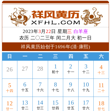
2023年
3
月
22
日 星期
三
白羊座
农历 二〇二三年 闰二月大 初一日
祥风黄历始创于1696年(清·康熙)
日
一
二
三
四
五
六
1
2
3
4
27
28
26
初十
十一
十二
十三
6
7
8
9
10
5
11
十五
十六
十七
十八
十九
十四
二十
13
14
15
16
17
12
18
廿二
廿三
廿四
廿五
廿六
廿一
廿七