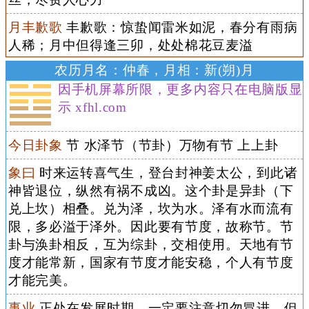
月丰歉歌
丰歉歌：惊蛰闻雷米如泥，春分有雨病
人稀；月中但得逢三卯，处处棉花豆麦溢
农历月名：仲春，月相：新(朔)月
因手机屏幕所限，更多内容只在电脑版显
示 xfhl.com
今日卦象
节 水泽节（节卦）万物有节 上上卦
象曰
时来运转喜气生，登台封神姜太公，到此诸
神皆退位，纵然有祸不成凶。这个卦是异卦（下
兑上坎）相叠。兑为泽，坎为水。泽有水而流有
限，多必溢于泽外。因此要有节度，故称节。节
卦与涣卦相反，互为综卦，交相使用。天地有节
度才能常新，国家有节度才能安稳，个人有节度
才能完美。
事业
正处在发展时期，一定要注意切勿冒进。但