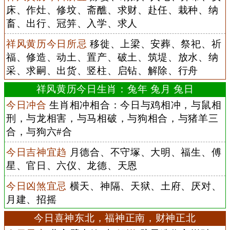
床、作灶、修坟、斋醮、求财、赴任、栽种、纳
畜、出行、冠笄、入学、求人
祥风黄历今日所忌
移徙、上梁、安葬、祭祀、祈
福、修造、动土、置产、破土、筑堤、放水、纳
采、求嗣、出货、竖柱、启钻、解除、行舟
祥风黄历今日生肖：兔年 兔月 兔日
今日冲合
生肖相冲相合：今日与鸡相冲，与鼠相
刑，与龙相害，与马相破，与狗相合，与猪羊三
合，与狗六#合
今日吉神宜趋
月德合、不守塚、大明、福生、傅
星、官日、六仪、龙德、天恩
今日凶煞宜忌
横天、神隔、天狱、土府、厌对、
月建、招摇
今日喜神东北，福神正南，财神正北