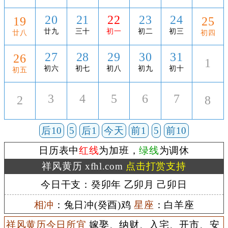
20
21
22
23
24
19
25
廿九
三十
初一
初二
初三
廿八
初四
27
28
29
30
31
26
1
初六
初七
初八
初九
初十
初五
3
4
5
6
7
2
8
后10
5
后1
今天
前1
5
前10
日历表中
红线
为加班，
绿线
为调休
祥风黄历 xfhl.com
点击打赏支持
今日干支：癸卯年 乙卯月 己卯日
相冲
：兔日冲(癸酉)鸡
星座
：白羊座
祥风黄历今日所宜
嫁娶、纳财、入宅、开市、安