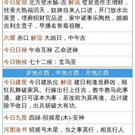
今日星宿
北方壁水貐-吉
解说
璧星造作主增财，
丝蚕大熟福滔天，奴婢自来人口进，开门放水出
英贤，埋葬招财官品进，家中诸事乐陶然，婚姻
吉利主贵子，早播名誉着祖鞭。
六耀
赤口
解说
大凶日，中午吉
今日日禄
午命互禄 乙命进禄
今日物候
七十二候：玄鸟至
岁煞占西，年煞占西，月煞占西
今日建星
今日建执位
解说
建日相逢造葬凶，颠
狂乱舞破家风。行嫁出行上任吉，教牛教马此事
通。建日可谋本为事，若改前为莫再逢。总计建
除平收日，出兵斩破大有功。
今日九星
四緑-招摇星(木)-安神
河图洛书
招摇号木星，当之事莫行，相克行人