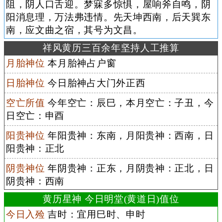
阻，阴人口舌迎。梦寐多惊惧，屋响斧自鸣，阴
阳消息理，万法弗违情。先天坤西南，后天巽东
南，应文曲之宿，其号为文昌。
祥风黄历三百余年坚持人工推算
月胎神位
本月胎神占户窗
日胎神位
今日胎神占大门外正西
空亡所值
今年空亡：辰巳，本月空亡：子丑，今
日空亡：申酉
阳贵神位
年阳贵神：东南，月阳贵神：西南，日
阳贵神：正北
阴贵神位
年阴贵神：正东，月阴贵神：正北，日
阴贵神：西南
黄历星神 今日明堂(黄道日)值位
今日入殓
吉时：宜用巳时、申时