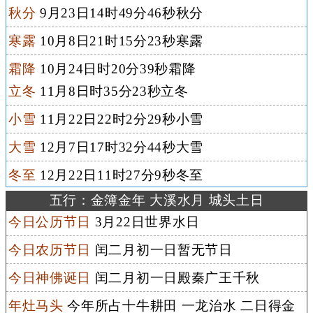
秋分
9月23日14时49分46秒秋分
寒露
10月8日21时15分23秒寒露
霜降
10月24日时20分39秒霜降
立冬
11月8日时35分23秒立冬
小雪
11月22日22时2分29秒小雪
大雪
12月7日17时32分44秒大雪
冬至
12月22日11时27分9秒冬至
五行：金簿金年 大溪水月 城头土日
今日公历节日
3月22日世界水日
今日农历节日
闰二月初一日暂无节日
今日神佛诞日
闰二月初一日殿秦广王千秋
年灶马头
今年所占十牛耕田 一龙治水 二日得金